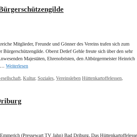
Bürgerschützengilde
reiche Mitglieder, Freunde und Gönner des Vereins trafen sich zum
r Bürgerschützengilde. Oberst Detlef Gehle freute sich über den sehr
Anwesenden Majestäten, Ehrenobristen, den Altbürgermeister Heinrich
s …
Weiterlesen
Schlagwörter
esellschaft
,
Kultur
,
Soziales
,
Vereinsleben
Hüttenkartoffelessen
,
Driburg
mmerich (Pressewart TV Jahn) Bad Driburg. Das Hüttenkartoffeless