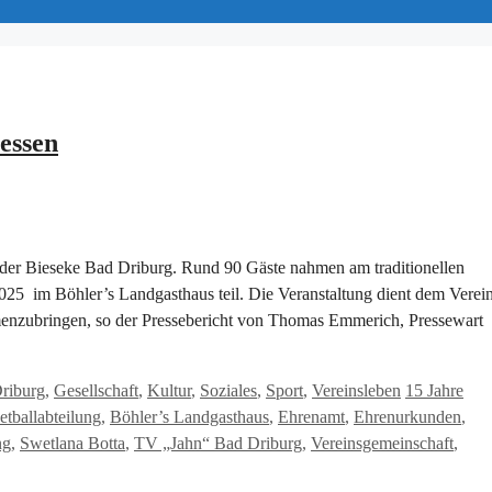
essen
der Bieseke Bad Driburg. Rund 90 Gäste nahmen am traditionellen
5 im Böhler’s Landgasthaus teil. Die Veranstaltung dient dem Verei
mmenzubringen, so der Pressebericht von Thomas Emmerich, Pressewart
Schlagwörte
riburg
,
Gesellschaft
,
Kultur
,
Soziales
,
Sport
,
Vereinsleben
15 Jahre
etballabteilung
,
Böhler’s Landgasthaus
,
Ehrenamt
,
Ehrenurkunden
,
ng
,
Swetlana Botta
,
TV „Jahn“ Bad Driburg
,
Vereinsgemeinschaft
,