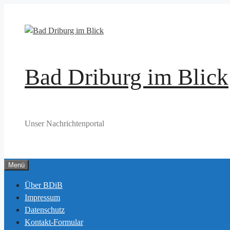
Zum
Inhalt
springen
Bad Driburg im Blick
Unser Nachrichtenportal
Menü
Über BDiB
Impressum
Datenschutz
Kontakt-Formular