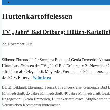
Hüttenkartoffelessen
TV „Jahn“ Bad Driburg: Hütten-Kartoffel
22. November 2025
Silberne Ehrennadel für Swetlana Botta und Gerda Emmerich Alexan
Hüttenkartoffelessen des TV „Jahn“ Bad Driburg am 21.November 202
seit Jahren als Gelegenheit, Mitglieder, Freunde und Förderer zusa
des EGV. Erster …
Weiterlesen
Kategorien
BDiB
,
Bildung
,
Ehrenamt
,
Freizeit
,
Freundeskreise
,
Gemeinde Bad D
Mitgliedschaft
,
25 Jahre Mitgliedschaft
,
40 Jahre Mitgliedschaft
,
Bask
Engagement
,
Gerda Emmerich
,
Hüttenkartoffelessen
,
Mitgliederehru
Vereinsleben
Kommentar hinterlassen