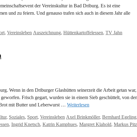
emeinschaftsevent der Vereinskultur in Bad Driburg. Es ist eine
 und zu feiern. Und genauso trafen sich auch in diesem Jahr alle
Schlagwörter
ort
,
Vereinsleben
Auszeichnung
,
Hüttenkartoffelessen
,
TV Jahn
n
g. Wenn in den Driburger Glashütten seinerzeit die Arbeit getan war,
 geworfen. Frisch gegart, wurden sie in einem Sieb geschüttelt, von de
 Brot mit Butter und Leberwurst …
Weiterlesen
Schlagwörter
ltur
,
Soziales
,
Sport
,
Vereinsleben
Axel Brinkmöller
,
Bernhard Egeling
essen
,
Ingrid Knetsch
,
Katrin Kamphues
,
Margret Klahold
,
Markus Pitz