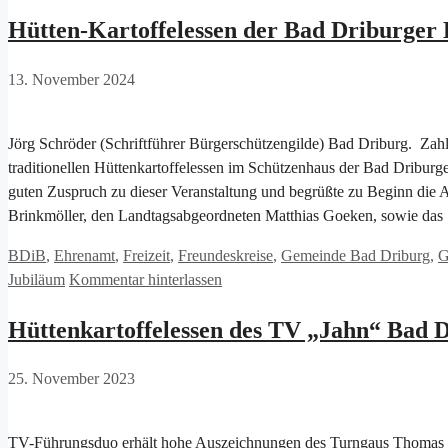
Hütten-Kartoffelessen der Bad Driburger 
13. November 2024
Jörg Schröder (Schriftführer Bürgerschützengilde) Bad Driburg. Zahl
traditionellen Hüttenkartoffelessen im Schützenhaus der Bad Driburge
guten Zuspruch zu dieser Veranstaltung und begrüßte zu Beginn die 
Brinkmöller, den Landtagsabgeordneten Matthias Goeken, sowie da
Kategorien
BDiB
,
Ehrenamt
,
Freizeit
,
Freundeskreise
,
Gemeinde Bad Driburg
,
G
Jubiläum
Kommentar hinterlassen
Hüttenkartoffelessen des TV „Jahn“ Bad 
25. November 2023
TV-Führungsduo erhält hohe Auszeichnungen des Turngaus Thomas E