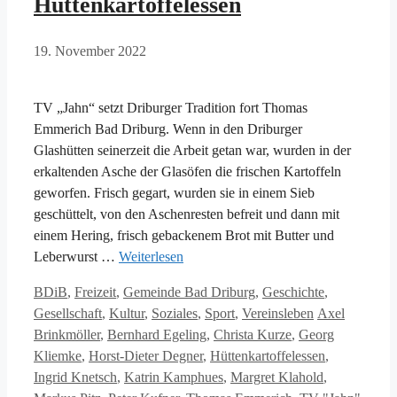
Hüttenkartoffelessen
19. November 2022
TV „Jahn“ setzt Driburger Tradition fort Thomas
Emmerich Bad Driburg. Wenn in den Driburger
Glashütten seinerzeit die Arbeit getan war, wurden in der
erkaltenden Asche der Glasöfen die frischen Kartoffeln
geworfen. Frisch gegart, wurden sie in einem Sieb
geschüttelt, von den Aschenresten befreit und dann mit
einem Hering, frisch gebackenem Brot mit Butter und
Leberwurst …
Weiterlesen
Kategorien
BDiB
,
Freizeit
,
Gemeinde Bad Driburg
,
Geschichte
,
Schlagwörter
Gesellschaft
,
Kultur
,
Soziales
,
Sport
,
Vereinsleben
Axel
Brinkmöller
,
Bernhard Egeling
,
Christa Kurze
,
Georg
Kliemke
,
Horst-Dieter Degner
,
Hüttenkartoffelessen
,
Ingrid Knetsch
,
Katrin Kamphues
,
Margret Klahold
,