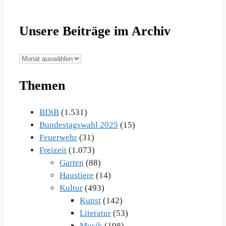
Unsere Beiträge im Archiv
Unsere
Beiträge
Themen
im
Archiv
BDiB
(1.531)
Bundestagswahl 2025
(15)
Feuerwehr
(31)
Freizeit
(1.073)
Garten
(88)
Haustiere
(14)
Kultur
(493)
Kunst
(142)
Literatur
(53)
Musik
(198)