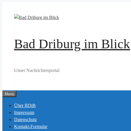
Zum
Inhalt
springen
Bad Driburg im Blick
Unser Nachrichtenportal
Menü
Über BDiB
Impressum
Datenschutz
Kontakt-Formular