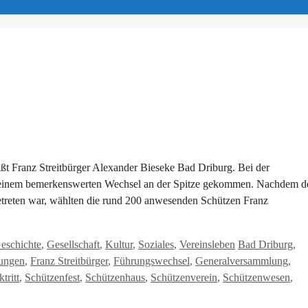
ßt Franz Streitbürger Alexander Bieseke Bad Driburg. Bei der
u einem bemerkenswerten Wechsel an der Spitze gekommen. Nachdem d
etreten war, wählten die rund 200 anwesenden Schützen Franz
Schlagwörter
eschichte
,
Gesellschaft
,
Kultur
,
Soziales
,
Vereinsleben
Bad Driburg
,
ungen
,
Franz Streitbürger
,
Führungswechsel
,
Generalversammlung
,
tritt
,
Schützenfest
,
Schützenhaus
,
Schützenverein
,
Schützenwesen
,