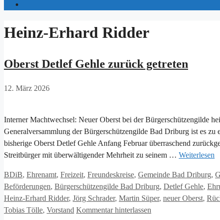
Heinz-Erhard Ridder
Oberst Detlef Gehle zurück getreten
12. März 2026
Interner Machtwechsel: Neuer Oberst bei der Bürgerschützengilde hei
Generalversammlung der Bürgerschützengilde Bad Driburg ist es z
bisherige Oberst Detlef Gehle Anfang Februar überraschend zurückg
Streitbürger mit überwältigender Mehrheit zu seinem …
Weiterlesen
Kategorien
BDiB
,
Ehrenamt
,
Freizeit
,
Freundeskreise
,
Gemeinde Bad Driburg
,
G
Beförderungen
,
Bürgerschützengilde Bad Driburg
,
Detlef Gehle
,
Ehr
Heinz-Erhard Ridder
,
Jörg Schrader
,
Martin Süper
,
neuer Oberst
,
Rück
Tobias Tölle
,
Vorstand
Kommentar hinterlassen