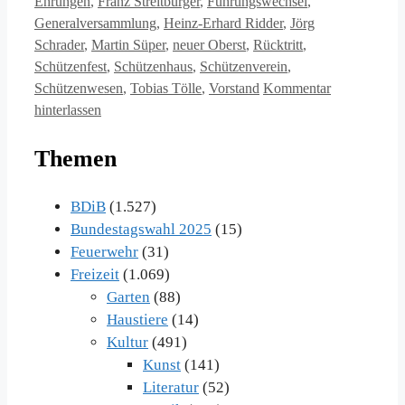
Ehrungen
,
Franz Streitbürger
,
Führungswechsel
,
Generalversammlung
,
Heinz-Erhard Ridder
,
Jörg
Schrader
,
Martin Süper
,
neuer Oberst
,
Rücktritt
,
Schützenfest
,
Schützenhaus
,
Schützenverein
,
Schützenwesen
,
Tobias Tölle
,
Vorstand
Kommentar
hinterlassen
Themen
BDiB
(1.527)
Bundestagswahl 2025
(15)
Feuerwehr
(31)
Freizeit
(1.069)
Garten
(88)
Haustiere
(14)
Kultur
(491)
Kunst
(141)
Literatur
(52)