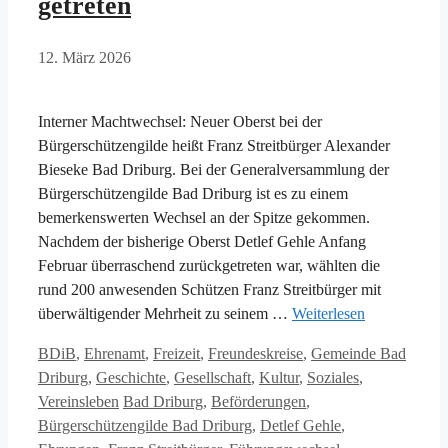
getreten
12. März 2026
Interner Machtwechsel: Neuer Oberst bei der
Bürgerschützengilde heißt Franz Streitbürger Alexander
Bieseke Bad Driburg. Bei der Generalversammlung der
Bürgerschützengilde Bad Driburg ist es zu einem
bemerkenswerten Wechsel an der Spitze gekommen.
Nachdem der bisherige Oberst Detlef Gehle Anfang
Februar überraschend zurückgetreten war, wählten die
rund 200 anwesenden Schützen Franz Streitbürger mit
überwältigender Mehrheit zu seinem …
Weiterlesen
Kategorien
BDiB
,
Ehrenamt
,
Freizeit
,
Freundeskreise
,
Gemeinde Bad
Driburg
,
Geschichte
,
Gesellschaft
,
Kultur
,
Soziales
,
Schlagwörter
Vereinsleben
Bad Driburg
,
Beförderungen
,
Bürgerschützengilde Bad Driburg
,
Detlef Gehle
,