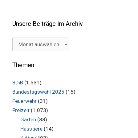
Unsere Beiträge im Archiv
Unsere
Beiträge
im
Archiv
Themen
BDiB
(1.531)
Bundestagswahl 2025
(15)
Feuerwehr
(31)
Freizeit
(1.073)
Garten
(88)
Haustiere
(14)
Kultur
(493)