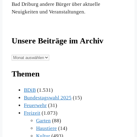
Bad Driburg andere Bürger über aktuelle
Neuigkeiten und Veranstaltungen.
Unsere Beiträge im Archiv
Unsere
Beiträge
Themen
im
Archiv
BDiB
(1.531)
Bundestagswahl 2025
(15)
Feuerwehr
(31)
Freizeit
(1.073)
Garten
(88)
Haustiere
(14)
Kultur
(493)