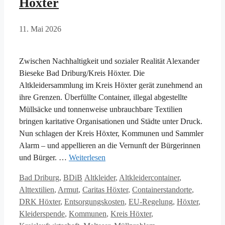
Höxter
11. Mai 2026
Zwischen Nachhaltigkeit und sozialer Realität Alexander
Bieseke Bad Driburg/Kreis Höxter. Die
Altkleidersammlung im Kreis Höxter gerät zunehmend an
ihre Grenzen. Überfüllte Container, illegal abgestellte
Müllsäcke und tonnenweise unbrauchbare Textilien
bringen karitative Organisationen und Städte unter Druck.
Nun schlagen der Kreis Höxter, Kommunen und Sammler
Alarm – und appellieren an die Vernunft der Bürgerinnen
und Bürger. …
Weiterlesen
Kategorien
Schlagwörter
Bad Driburg
,
BDiB
Altkleider
,
Altkleidercontainer
,
Alttextilien
,
Armut
,
Caritas Höxter
,
Containerstandorte
,
DRK Höxter
,
Entsorgungskosten
,
EU-Regelung
,
Höxter
,
Kleiderspende
,
Kommunen
,
Kreis Höxter
,