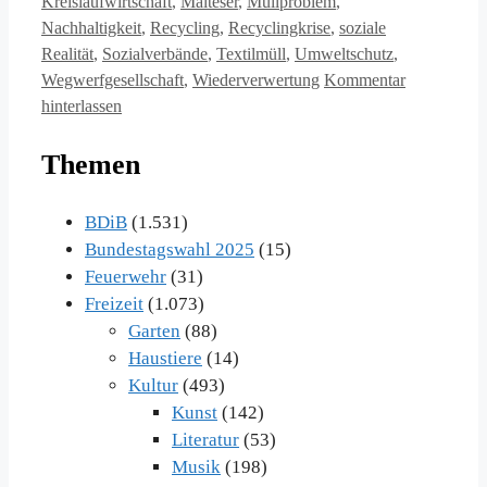
Kreislaufwirtschaft
,
Malteser
,
Müllproblem
,
Nachhaltigkeit
,
Recycling
,
Recyclingkrise
,
soziale
Realität
,
Sozialverbände
,
Textilmüll
,
Umweltschutz
,
Wegwerfgesellschaft
,
Wiederverwertung
Kommentar
hinterlassen
Themen
BDiB
(1.531)
Bundestagswahl 2025
(15)
Feuerwehr
(31)
Freizeit
(1.073)
Garten
(88)
Haustiere
(14)
Kultur
(493)
Kunst
(142)
Literatur
(53)
Musik
(198)