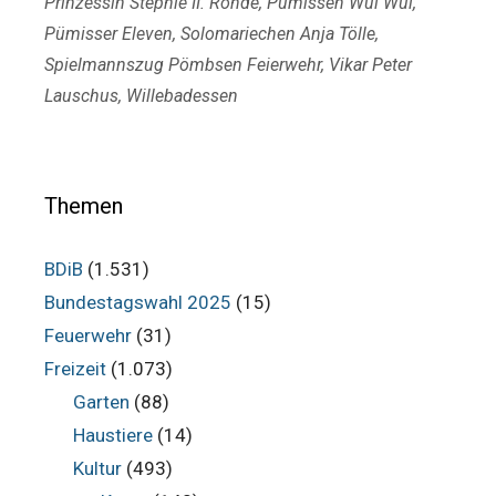
Prinzessin Stephie II. Rohde
,
Pümissen Wui Wui
,
Pümisser Eleven
,
Solomariechen Anja Tölle
,
Spielmannszug Pömbsen Feierwehr
,
Vikar Peter
Lauschus
,
Willebadessen
Themen
BDiB
(1.531)
Bundestagswahl 2025
(15)
Feuerwehr
(31)
Freizeit
(1.073)
Garten
(88)
Haustiere
(14)
Kultur
(493)