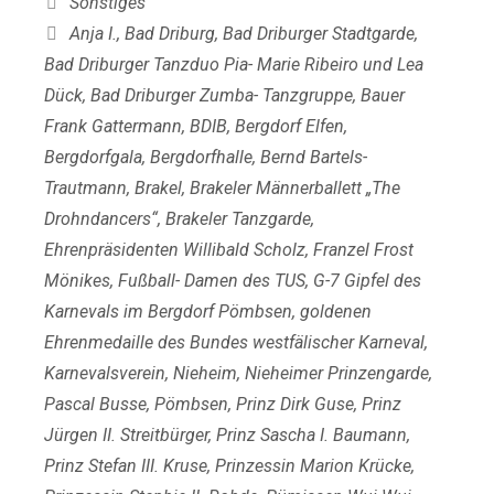
Sonstiges
Schlagwörter
Anja I.
,
Bad Driburg
,
Bad Driburger Stadtgarde
,
Bad Driburger Tanzduo Pia- Marie Ribeiro und Lea
Dück
,
Bad Driburger Zumba- Tanzgruppe
,
Bauer
Frank Gattermann
,
BDIB
,
Bergdorf Elfen
,
Bergdorfgala
,
Bergdorfhalle
,
Bernd Bartels-
Trautmann
,
Brakel
,
Brakeler Männerballett „The
Drohndancers“
,
Brakeler Tanzgarde
,
Ehrenpräsidenten Willibald Scholz
,
Franzel Frost
Mönikes
,
Fußball- Damen des TUS
,
G-7 Gipfel des
Karnevals im Bergdorf Pömbsen
,
goldenen
Ehrenmedaille des Bundes westfälischer Karneval
,
Karnevalsverein
,
Nieheim
,
Nieheimer Prinzengarde
,
Pascal Busse
,
Pömbsen
,
Prinz Dirk Guse
,
Prinz
Jürgen II. Streitbürger
,
Prinz Sascha I. Baumann
,
Prinz Stefan III. Kruse
,
Prinzessin Marion Krücke
,