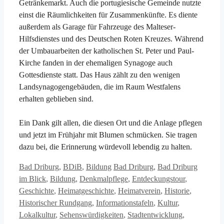
Getränkemarkt. Auch die portugiesische Gemeinde nutzte
einst die Räumlichkeiten für Zusammenkünfte. Es diente
außerdem als Garage für Fahrzeuge des Malteser-
Hilfsdienstes und des Deutschen Roten Kreuzes. Während
der Umbauarbeiten der katholischen St. Peter und Paul-
Kirche fanden in der ehemaligen Synagoge auch
Gottesdienste statt. Das Haus zählt zu den wenigen
Landsynagogengebäuden, die im Raum Westfalens
erhalten geblieben sind.
Ein Dank gilt allen, die diesen Ort und die Anlage pflegen
und jetzt im Frühjahr mit Blumen schmücken. Sie tragen
dazu bei, die Erinnerung würdevoll lebendig zu halten.
Kategorien
Schlagwörter
Bad Driburg
,
BDiB
,
Bildung
Bad Driburg
,
Bad Driburg
im Blick
,
Bildung
,
Denkmalpflege
,
Entdeckungstour
,
Geschichte
,
Heimatgeschichte
,
Heimatverein
,
Historie
,
Historischer Rundgang
,
Informationstafeln
,
Kultur
,
Lokalkultur
,
Sehenswürdigkeiten
,
Stadtentwicklung
,