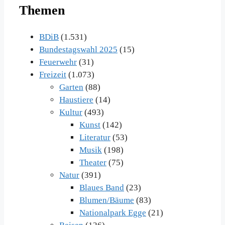
Themen
im
Archiv
BDiB
(1.531)
Bundestagswahl 2025
(15)
Feuerwehr
(31)
Freizeit
(1.073)
Garten
(88)
Haustiere
(14)
Kultur
(493)
Kunst
(142)
Literatur
(53)
Musik
(198)
Theater
(75)
Natur
(391)
Blaues Band
(23)
Blumen/Bäume
(83)
Nationalpark Egge
(21)