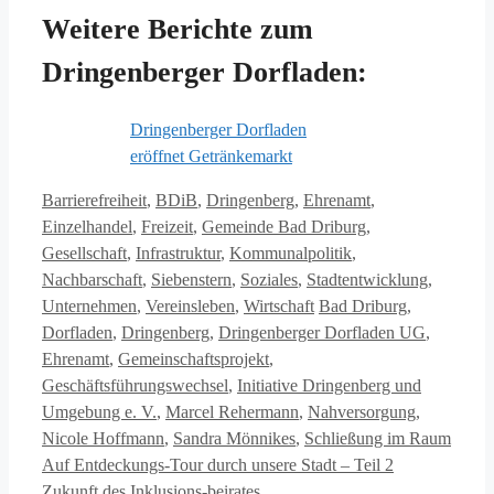
Weitere Berichte zum
Dringenberger Dorfladen:
Dringenberger Dorfladen
eröffnet Getränkemarkt
Kategorien
Barrierefreiheit
,
BDiB
,
Dringenberg
,
Ehrenamt
,
Einzelhandel
,
Freizeit
,
Gemeinde Bad Driburg
,
Gesellschaft
,
Infrastruktur
,
Kommunalpolitik
,
Nachbarschaft
,
Siebenstern
,
Soziales
,
Stadtentwicklung
,
Schlagwörter
Unternehmen
,
Vereinsleben
,
Wirtschaft
Bad Driburg
,
Dorfladen
,
Dringenberg
,
Dringenberger Dorfladen UG
,
Ehrenamt
,
Gemeinschaftsprojekt
,
Geschäftsführungswechsel
,
Initiative Dringenberg und
Umgebung e. V.
,
Marcel Rehermann
,
Nahversorgung
,
Nicole Hoffmann
,
Sandra Mönnikes
,
Schließung im Raum
Auf Entdeckungs-Tour durch unsere Stadt – Teil 2
Zukunft des Inklusions-beirates