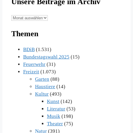
Unsere Beiträge im Archiv
Unsere
Beiträge
Themen
im
Archiv
BDiB
(1.531)
Bundestagswahl 2025
(15)
Feuerwehr
(31)
Freizeit
(1.073)
Garten
(88)
Haustiere
(14)
Kultur
(493)
Kunst
(142)
Literatur
(53)
Musik
(198)
Theater
(75)
Natur
(391)