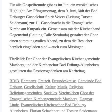
Für alle Gospelfreunde gibt es im Juni ein musikalisches
Highlight. Am Pfingstmontag, dem 9. Juni, lädt der Bad
Driburger Gospelchor Spirit Voices (Leitung Torsten
Seidemann) zur 11. Gospelnacht in die Evangelische
Kirche am Kurpark ein. Gemeinsam mit der Kirchenband
Gegenwind (Leitung Calle Swoboda) gestaltet der Chor
einen stimmungsvollen Abend, zu dem die Besucher
herzlich eingeladen sind – auch zum Mitsingen.
Titelbild
: Der Chor der Evangelischen Kirchengemeinde
Marsberg und der Kirchenchor Bad Driburg-Altenbeken
gestalteten das Passionsgedenken am Karfreitag.
Kategorien
BDiB
,
Ehrenamt
,
Freizeit
,
Freundeskreise
,
Gemeinde Bad
Driburg
,
Gesellschaft
,
Kultur
,
Musik
,
Religion
,
Schlagwörter
Religionsgemeinden
,
Soziales
,
Vereinsleben
Chor der
Evangelischen Kirchengemeinde Marsberg
,
Dagmar
Linde
,
Evangelischer Kirchenchor Bad Driburg-
Altenbeken
,
Florian Schachner und Torsten Seidemann
,