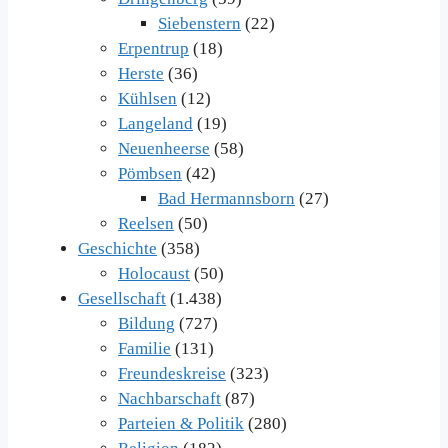
Siebenstern
(22)
Erpentrup
(18)
Herste
(36)
Kühlsen
(12)
Langeland
(19)
Neuenheerse
(58)
Pömbsen
(42)
Bad Hermannsborn
(27)
Reelsen
(50)
Geschichte
(358)
Holocaust
(50)
Gesellschaft
(1.438)
Bildung
(727)
Familie
(131)
Freundeskreise
(323)
Nachbarschaft
(87)
Parteien & Politik
(280)