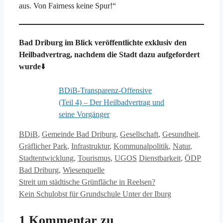
aus. Von Fairness keine Spur!“
Bad Driburg im Blick veröffentlichte exklusiv den
Heilbadvertrag, nachdem die Stadt dazu aufgefordert
wurde
⬇️
BDiB-Transparenz-Offensive
(Teil 4) – Der Heilbadvertrag und
seine Vorgänger
Kategorien
BDiB
,
Gemeinde Bad Driburg
,
Gesellschaft
,
Gesundheit
,
Gräflicher Park
,
Infrastruktur
,
Kommunalpolitik
,
Natur
,
Schlagwörter
Stadtentwicklung
,
Tourismus
,
UGOS
Dienstbarkeit
,
ÖDP
Bad Driburg
,
Wiesenquelle
Streit um städtische Grünfläche in Reelsen?
Kein Schulobst für Grundschule Unter der Iburg
1 Kommentar zu