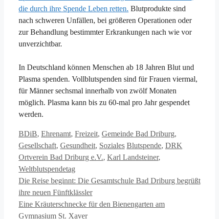
die durch ihre Spende Leben retten.
Blutprodukte sind
nach schweren Unfällen, bei größeren Operationen oder
zur Behandlung bestimmter Erkrankungen nach wie vor
unverzichtbar.
In Deutschland können Menschen ab 18 Jahren Blut und
Plasma spenden. Vollblutspenden sind für Frauen viermal,
für Männer sechsmal innerhalb von zwölf Monaten
möglich. Plasma kann bis zu 60-mal pro Jahr gespendet
werden.
Kategorien
BDiB
,
Ehrenamt
,
Freizeit
,
Gemeinde Bad Driburg
,
Schlagwörter
Gesellschaft
,
Gesundheit
,
Soziales
Blutspende
,
DRK
Ortverein Bad Driburg e.V.
,
Karl Landsteiner
,
Weltblutspendetag
Die Reise beginnt: Die Gesamtschule Bad Driburg begrüßt
ihre neuen Fünftklässler
Eine Kräuterschnecke für den Bienengarten am
Gymnasium St. Xaver