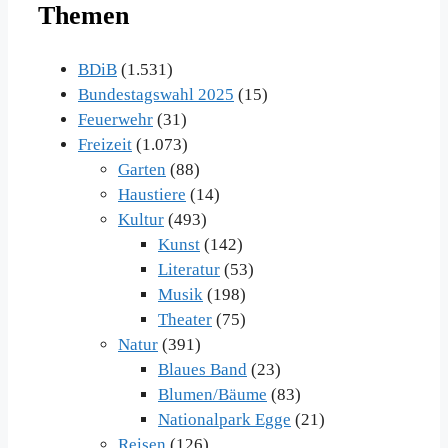
Themen
im
Archiv
BDiB
(1.531)
Bundestagswahl 2025
(15)
Feuerwehr
(31)
Freizeit
(1.073)
Garten
(88)
Haustiere
(14)
Kultur
(493)
Kunst
(142)
Literatur
(53)
Musik
(198)
Theater
(75)
Natur
(391)
Blaues Band
(23)
Blumen/Bäume
(83)
Nationalpark Egge
(21)
Reisen
(126)