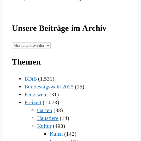
Unsere Beiträge im Archiv
Unsere
Beiträge
Themen
im
Archiv
BDiB
(1.531)
Bundestagswahl 2025
(15)
Feuerwehr
(31)
Freizeit
(1.073)
Garten
(88)
Haustiere
(14)
Kultur
(493)
Kunst
(142)