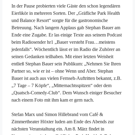
In der Pause probierten viele Gäste den schon legendären
Eierlikör in mehreren Sorten. Der „Gräfliche Park Health
und Balance Resort“ sorgte für die gastronomische
Betreuung. Nach langem Applaus gab Stephan Bauer am
Ende eine Zugabe. Er las einige Texte aus seinem Podcast
beim Radiosender hr1 „Bauer versteht Frau…meistens
jedenfalls“. Wöchentlich lässt er im Radio die Zuhörer an
seinen Gedanken teilhaben. Mit einer letzten Weisheit
entließ Stephan Bauer sein Publikum: „Nehmen Sie Ihren
Partner so, wie er ist – ohne Wenn und Aber. Stephan
Bauer ist auch aus vielen Fernseh-Auftritten bekannt, z.B.
„7 Tage – 7 Köpfe“, „Mitternachtsspitzen“ oder dem
„Quatsch-Comedy-Club“. Dem Wunsch einiger Besucher
nach einem Foto mit ihm kam er gern nach.
Stefan Marx und Simon Hillebrand vom Café &
Zimmertheater Höxter luden am Ende des Abends zur
nächsten Veranstaltung ein. Am 8. März findet in