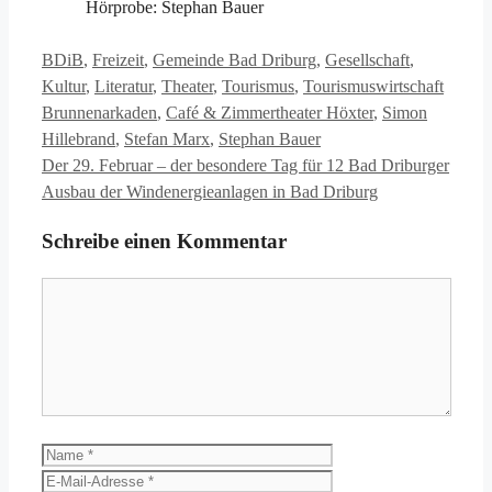
Hörprobe: Stephan Bauer
Kategorien
BDiB
,
Freizeit
,
Gemeinde Bad Driburg
,
Gesellschaft
,
Schlag
Kultur
,
Literatur
,
Theater
,
Tourismus
,
Tourismuswirtschaft
Brunnenarkaden
,
Café & Zimmertheater Höxter
,
Simon
Hillebrand
,
Stefan Marx
,
Stephan Bauer
Der 29. Februar – der besondere Tag für 12 Bad Driburger
Ausbau der Windenergieanlagen in Bad Driburg
Schreibe einen Kommentar
Kommentar
Name
E-
Mail-
Website