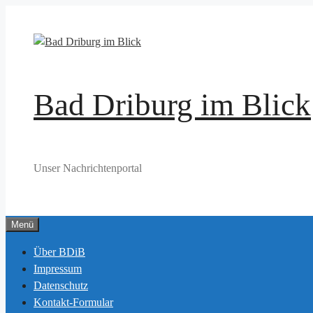
Zum
Inhalt
springen
Bad Driburg im Blick
Unser Nachrichtenportal
Menü
Über BDiB
Impressum
Datenschutz
Kontakt-Formular