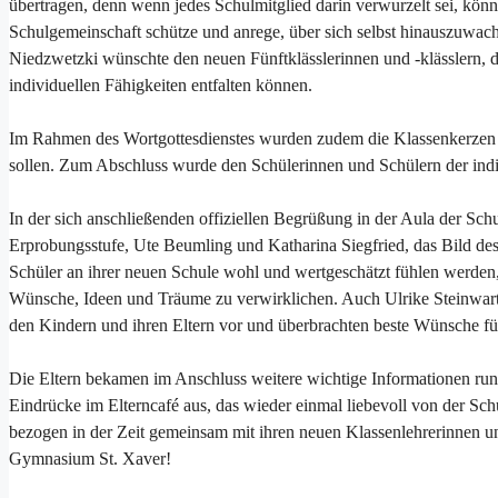
übertragen, denn wenn jedes Schulmitglied darin verwurzelt sei, könne
Schulgemeinschaft schütze und anrege, über sich selbst hinauszuwac
Niedzwetzki wünschte den neuen Fünftklässlerinnen und -klässlern, d
individuellen Fähigkeiten entfalten können.
Im Rahmen des Wortgottesdienstes wurden zudem die Klassenkerzen g
sollen. Zum Abschluss wurde den Schülerinnen und Schülern der indiv
In der sich anschließenden offiziellen Begrüßung in der Aula der Schu
Erprobungsstufe, Ute Beumling und Katharina Siegfried, das Bild de
Schüler an ihrer neuen Schule wohl und wertgeschätzt fühlen werden, 
Wünsche, Ideen und Träume zu verwirklichen. Auch Ulrike Steinwart u
den Kindern und ihren Eltern vor und überbrachten beste Wünsche für
Die Eltern bekamen im Anschluss weitere wichtige Informationen run
Eindrücke im Elterncafé aus, das wieder einmal liebevoll von der Sch
bezogen in der Zeit gemeinsam mit ihren neuen Klassenlehrerinnen 
Gymnasium St. Xaver!