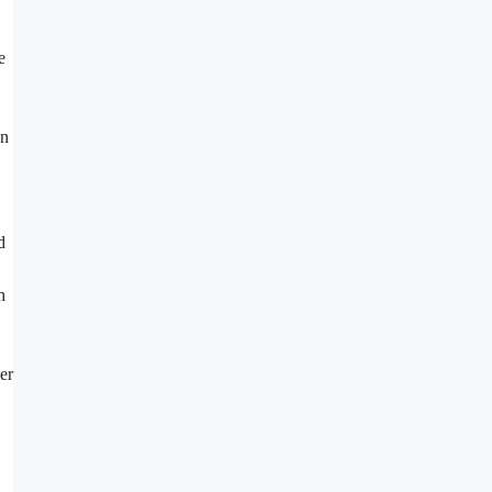
e
en
d
h
er