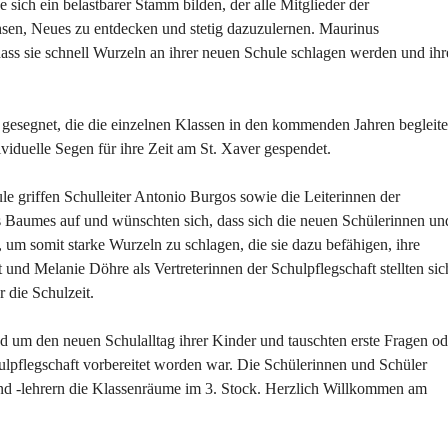
 sich ein belastbarer Stamm bilden, der alle Mitglieder der
hsen, Neues zu entdecken und stetig dazuzulernen. Maurinus
ass sie schnell Wurzeln an ihrer neuen Schule schlagen werden und ihr
esegnet, die die einzelnen Klassen in den kommenden Jahren begleit
iduelle Segen für ihre Zeit am St. Xaver gespendet.
le griffen Schulleiter Antonio Burgos sowie die Leiterinnen der
s Baumes auf und wünschten sich, dass sich die neuen Schülerinnen un
um somit starke Wurzeln zu schlagen, die sie dazu befähigen, ihre
nd Melanie Döhre als Vertreterinnen der Schulpflegschaft stellten sic
 die Schulzeit.
d um den neuen Schulalltag ihrer Kinder und tauschten erste Fragen od
ulpflegschaft vorbereitet worden war. Die Schülerinnen und Schüler
und -lehrern die Klassenräume im 3. Stock. Herzlich Willkommen am