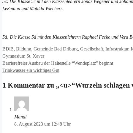
5c: Die Klasse 5c mit den Klassenlehrern Jonas Wegener und Johann
Leßmann und Matilda Wiechers.
5d: Die Klasse 5d mit den Klassenlehrern Raphael Fecke und Vera 
Kategorien
BDiB
,
Bildung
,
Gemeinde Bad Driburg
,
Gesellschaft
,
Infrastruktur
,
K
Gymnasium St. Xaver
Barrierefreier Ausbau der Haltestelle “Wendeplatz” beginnt
Trinkwasser ein wichtiges Gut
1 Kommentar zu „<u>“Wurzeln schlagen 
Manal
8. August 2023 um 12:48 Uhr