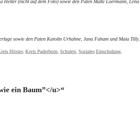
a Heller (nicht auf dem Foto) sowie den Paten Malte Loermann, Lena
Berlage sowie den Paten Karolin Urhahne, Jana Faham und Maia Tilly.
Schlagwörter
reis Höxter
,
Kreis Paderborn
,
Schulen
,
Soziales
Einschulung
,
wie ein Baum”</u>“