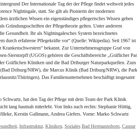
tergrund Der Internationale Tag der der Pflege findet weltweit jedes
nce Nightingale, statt. Sie gilt als Pionierin der modernen
 dem ärztlichen Wissen ein eigenständiges pflegerisches Wissen geben
e als Gründungsschriften der Pflegetheorie gelten. Unter anderem
ie Gesundheit. Ihr als Nightingalesches System bezeichnetes
 durch erfahrene Pflegekräfte vor“ (Quelle: Wikipedia). Seit 1967 ist
 der Krankenschwestern“ bekannt. Zur Unternehmensgruppe Graf von
n-Sierstorpff (UGOS) gehören die Geschäftsbereiche „Gräflicher Pa
der Gräflichen Kliniken und die Bad Driburger Naturparkquellen. Zum
ik (Bad Driburg/NRW), die Marcus Klinik (Bad Driburg/NRW), die Par
ausnitz/Thüringen). Das Familienunternehmen beschäftigt insgesamt
ko Schwartz, hat den Tag der Pflege mit dem Team der Park Klinik
icht lang hautnah miterlebt. Von links nach rechts: Stephanie Hüttig,
Willeke, Kerstin Gallmann, Andrea Giefers. Vorne: Marko Schwartz
Schlagwörter
sundheit
,
Infrastruktur
,
Kliniken
,
Soziales
Bad Hermannsborn
,
Caspar