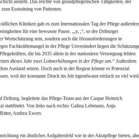
schicht ansteht. Das reichte von grundpflegerischen Tätigkeiten, der
n zum Esstraining von Patienten.
Gräflichen Kliniken gab es zum Internationalen Tag der Pflege außerde
nigkeiten für eine bewusste Pause. „,y, ,“, so der Driburger
der Wertschätzung sein, sondern auch die Herausforderungen in
en Fachkräftemangel in der Pflege Unverändert liegen die Schätzung
flegekräften, die bis 2035 allein in der stationären Versorgung fehlen
etzen dieses Jahr zwei Lohnerhöhungen in der Pflege um
.“ Außerdem
 dem Ausland setzen. Doch auch in der Region könnte es Potenzial
ssen, weil der konstante Druck im Job irgendwann einfach zu viel wird
d Driburg, begleitete das Pflege-Team aus der Caspar Heinrich
ai stattfindet. Von links nach rechts: Galina Lehmann, Anja
 Ritter, Andrea Ewers
nrichtung ein ähnliches Aufgabenfeld wie in der Akutpflege bieten, abe