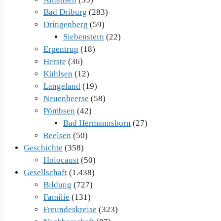
Bad Driburg
(283)
Dringenberg
(59)
Siebenstern
(22)
Erpentrup
(18)
Herste
(36)
Kühlsen
(12)
Langeland
(19)
Neuenheerse
(58)
Pömbsen
(42)
Bad Hermannsborn
(27)
Reelsen
(50)
Geschichte
(358)
Holocaust
(50)
Gesellschaft
(1.438)
Bildung
(727)
Familie
(131)
Freundeskreise
(323)