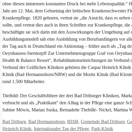
ohne diesen immensen konstanten Druck bei mehr Lebensqualität.“ Hin
Jahr am 12. Mai, dem Geburtstag der britischen Krankenschwester Flore
Krankenpflege. 1820 geboren, vertrat sie „die Ansicht, dass es neben
sollte, und vertrat dies auch in ihren Schriften zur Krankenpflege, di
beschäftigte sie sich darin mit den Auswirkungen der Umgebung auf d
Ausbildungsmodell sah eine Ausbildung von Berufsanfängern vor allem
der Tag auch in Deutschland ein Aktionstag – früher auch als „Tag
Oeynhausen-Sierstorpff Zur Unternehmensgruppe Graf von Oeynhause
Health & Balance Resort“, Rehabilitationseinrichtungen im Verbund 
Verbund der Gräflichen Kliniken gehören die Caspar Heinrich Klin
Klinik (Bad Hermannsborn/NRW) und die Moritz Klinik (Bad Klosterl
rund 1.500 Mitarbeiter.
Titelbild: Der Geschäftsführer der drei Bad Driburger Kliniken, Mar
verbracht und als „Praktikant“ den Alltag in der Pflege eine ganze Sch
Sabine Möwis, Marian Suska, Bernadette Thebille- Nickel, Martina 
Kategorien
Bad Driburg
,
Bad Hermannsborn
,
BDiB
,
Gemeinde Bad Driburg
,
Ge
Heinrich Klinik
,
Internationaler Tag der Pflege
,
Park-Klinik