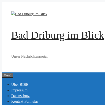
Zum
Inhalt
springen
Bad Driburg im Blick
Unser Nachrichtenportal
Menü
Über BDiB
Impressum
Datenschutz
Kontakt-Formular