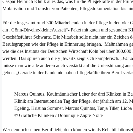
Caspar Heinrich Klinik alles das, was für die Pflegekräfte in der Früh
Mobilisation und Transfer von Patienten, Pflegedokumentation bis hi
Für die insgesamt rund 300 Mitarbeitenden in der Pflege in den vier 
ein „Gönn-Dir-eine-kleineAuszeit“- Paket mit guten und gesunden Klei
Geschäftsführer Schwartz. Die Mitarbeit solle nicht nur ein Zeichen 
Berufsgruppen wie der Pflege in Erinnerung bringen. Maßnahmen geg
wie die des Instituts der Deutschen Wirtschaft Köln bei über 300.000 P
werden. Das spüren auch die y ,hwartz zeigt sich kämpferisch. „
Wir s
müsse man wie alle anderen auch verstärkt auf die Unterstützung aus
geben. „Gerade in der Pandemie haben Pflegekräfte ihren Beruf verla
Marcus Quintus, Kaufmännischer Leiter der drei Klinken in Ba
Klinik am Internationalen Tag der Pflege, der jährlich am 12. M
Egeling, Kristina Sommer, Marcus Quintus, Tanja Tiller, Lioba
© Gräfliche Kliniken / Dominique Zapfe-Nolte
Wer dennoch seinen Beruf liebt, dem können wir als Rehabilitationsei