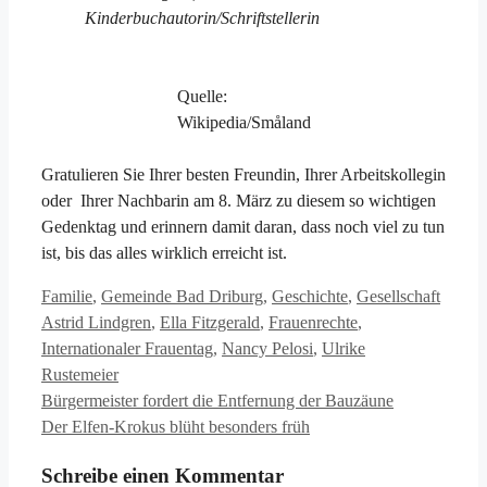
Kinderbuchautorin/Schriftstellerin
Quelle:
Wikipedia/Småland
Gratulieren Sie Ihrer besten Freundin, Ihrer Arbeitskollegin
oder Ihrer Nachbarin am 8. März zu diesem so wichtigen
Gedenktag und erinnern damit daran, dass noch viel zu tun
ist, bis das alles wirklich erreicht ist.
Kategorien
Schlag
Familie
,
Gemeinde Bad Driburg
,
Geschichte
,
Gesellschaft
Astrid Lindgren
,
Ella Fitzgerald
,
Frauenrechte
,
Internationaler Frauentag
,
Nancy Pelosi
,
Ulrike
Rustemeier
Bürgermeister fordert die Entfernung der Bauzäune
Der Elfen-Krokus blüht besonders früh
Schreibe einen Kommentar