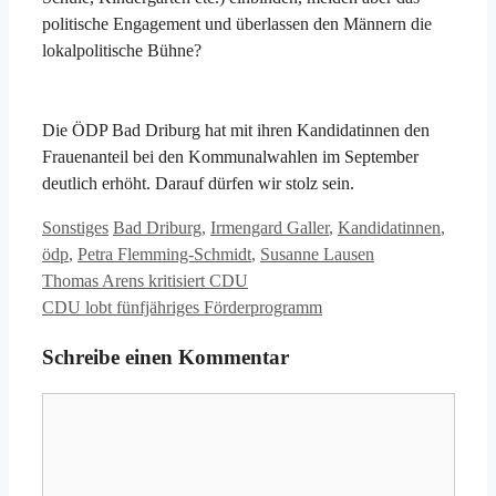
politische Engagement und überlassen den Männern die
lokalpolitische Bühne?
Die ÖDP Bad Driburg hat mit ihren Kandidatinnen den
Frauenanteil bei den Kommunalwahlen im September
deutlich erhöht. Darauf dürfen wir stolz sein.
Kategorien
Schlagwörter
Sonstiges
Bad Driburg
,
Irmengard Galler
,
Kandidatinnen
,
ödp
,
Petra Flemming-Schmidt
,
Susanne Lausen
Thomas Arens kritisiert CDU
CDU lobt fünfjähriges Förderprogramm
Schreibe einen Kommentar
Kommentar