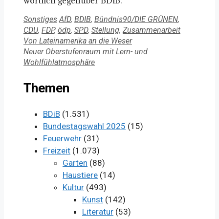
wörtlich gegenüber BDiB.
Kategorien
Schlagwörter
Sonstiges
AfD
,
BDIB
,
Bündnis90/DIE GRÜNEN
,
CDU
,
FDP
,
ödp
,
SPD
,
Stellung
,
Zusammenarbeit
Von Lateinamerika an die Weser
Neuer Oberstufenraum mit Lern- und
Wohlfühlatmosphäre
Themen
BDiB
(1.531)
Bundestagswahl 2025
(15)
Feuerwehr
(31)
Freizeit
(1.073)
Garten
(88)
Haustiere
(14)
Kultur
(493)
Kunst
(142)
Literatur
(53)