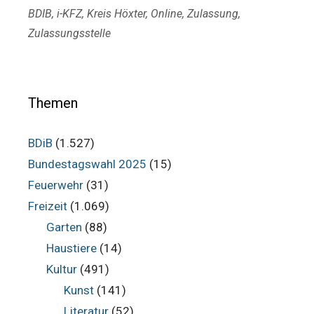
Schlagwörter
BDIB
,
i-KFZ
,
Kreis Höxter
,
Online
,
Zulassung
,
Zulassungsstelle
Themen
BDiB
(1.527)
Bundestagswahl 2025
(15)
Feuerwehr
(31)
Freizeit
(1.069)
Garten
(88)
Haustiere
(14)
Kultur
(491)
Kunst
(141)
Literatur
(52)