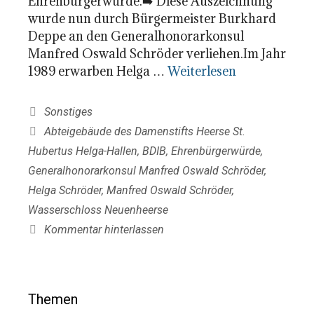
Ehrenbürgerwürde.➡️ Diese Auszeichnung
wurde nun durch Bürgermeister Burkhard
Deppe an den Generalhonorarkonsul
Manfred Oswald Schröder verliehen.Im Jahr
1989 erwarben Helga …
Weiterlesen
Kategorien
Sonstiges
Schlagwörter
Abteigebäude des Damenstifts Heerse St.
Hubertus Helga-Hallen
,
BDIB
,
Ehrenbürgerwürde
,
Generalhonorarkonsul Manfred Oswald Schröder
,
Helga Schröder
,
Manfred Oswald Schröder
,
Wasserschloss Neuenheerse
Kommentar hinterlassen
Themen