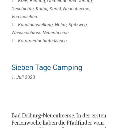
BDiB
,
Bildung
,
Gemeinde Bad Driburg
,
Geschichte
,
Kultur
,
Kunst
,
Neuenheerse
,
Vereinsleben
Schlagwörter
Kunstausstellung
,
Nolde
,
Spitzweg
,
Wasserschloss Neuenheerse
Kommentar hinterlassen
Sieben Tage Camping
1. Juli 2023
Bad Driburg-Neuenheerse. In der ersten
Ferienwoche haben die Pfadfinder vom