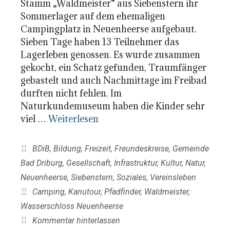
Stamm „Waldmeister“ aus Siebenstern ihr
Sommerlager auf dem ehemaligen
Campingplatz in Neuenheerse aufgebaut.
Sieben Tage haben 13 Teilnehmer das
Lagerleben genossen. Es wurde zusammen
gekocht, ein Schatz gefunden, Traumfänger
gebastelt und auch Nachmittage im Freibad
durften nicht fehlen. Im
Naturkundemuseum haben die Kinder sehr
viel …
Weiterlesen
Kategorien
BDiB
,
Bildung
,
Freizeit
,
Freundeskreise
,
Gemeinde
Bad Driburg
,
Gesellschaft
,
Infrastruktur
,
Kultur
,
Natur
,
Neuenheerse
,
Siebenstern
,
Soziales
,
Vereinsleben
Schlagwörter
Camping
,
Kanutour
,
Pfadfinder
,
Waldmeister
,
Wasserschloss Neuenheerse
Kommentar hinterlassen