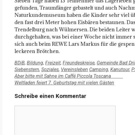
Sieben Tage haben 13 Teilnehmer das Lagerleben 
gefunden, Traumfänger gebastelt und auch Nachmit
Naturkundemuseum haben die Kinder sehr viel übe
den fast drei Meter hohen Eisbären bestaunen. Das
Trendelburg nach Wülmersen. Die beiden Leiter war
durchgehalten, was bei einer Woche nicht immer se
sich auch beim REWE Lars Markus für die gespend
leckeren Brötchen.
Kategorien
BDiB
,
Bildung
,
Freizeit
,
Freundeskreise
,
Gemeinde Bad Dri
Schlagwörter
Siebenstern
,
Soziales
,
Vereinsleben
Camping
,
Kanutour
,
P
Aber bitte mit Sahne im Caffé Piccola Toscana
Weltladen feiert 7. Geburtstag mit vielen Gästen
Schreibe einen Kommentar
Kommentar