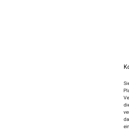
Ko
Si
Pl
Ve
di
ve
da
ei