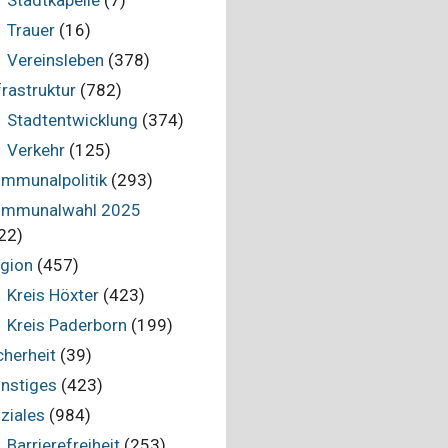
Stadtkapelle
(7)
Trauer
(16)
Vereinsleben
(378)
frastruktur
(782)
Stadtentwicklung
(374)
Verkehr
(125)
mmunalpolitik
(293)
mmunalwahl 2025
22)
gion
(457)
Kreis Höxter
(423)
Kreis Paderborn
(199)
cherheit
(39)
nstiges
(423)
ziales
(984)
Barrierefreiheit
(253)