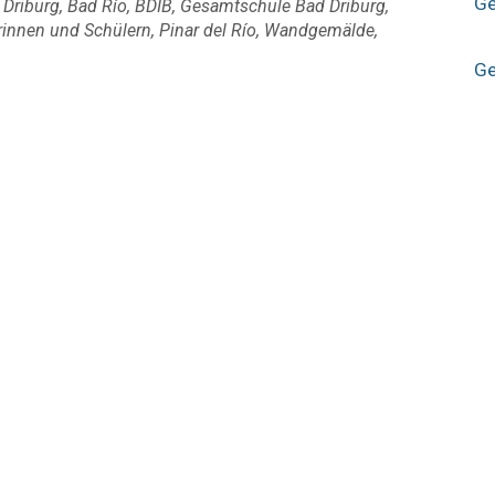
Ge
 Driburg
,
Bad Río
,
BDIB
,
Gesamtschule Bad Driburg
,
rinnen und Schülern
,
Pinar del Río
,
Wandgemälde
,
Ge