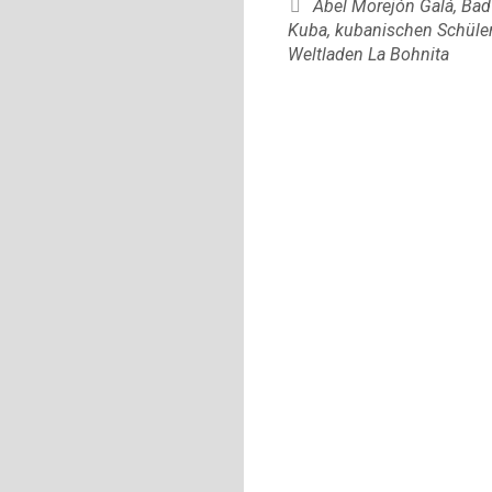
Schlagwörter
Abel Morejón Galá
,
Bad
Kuba
,
kubanischen Schüle
Weltladen La Bohnita