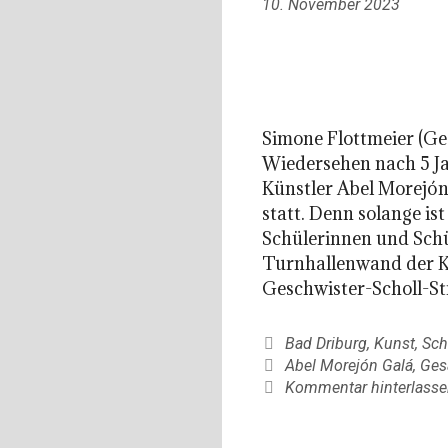
10. November 2023
Simone Flottmeier (Ge
Wiedersehen nach 5 J
Künstler Abel Morejó
statt. Denn solange ist
Schülerinnen und Sch
Turnhallenwand der K
Geschwister-Scholl-St
Kategorien
Bad Driburg
,
Kunst
,
Sch
Schlagwörter
Abel Morejón Galá
,
Ges
Kommentar hinterlasse