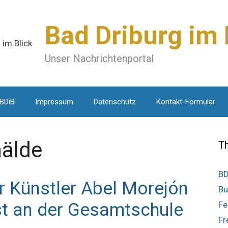
Bad Driburg im 
Unser Nachrichtenportal
 BDiB
Impressum
Datenschutz
Kontakt-Formular
älde
T
BD
 Künstler Abel Morejón
Bu
st an der Gesamtschule
Fe
Fr