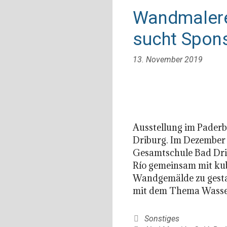
Wandmalere
sucht Spon
13. November 2019
Ausstellung im Paderb
Driburg. Im Dezember 
Gesamtschule Bad Drib
Río gemeinsam mit ku
Wandgemälde zu gestalt
mit dem Thema Wasse
Kategorien
Sonstiges