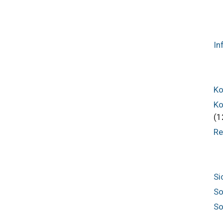
In
Ko
Ko
(1
Re
Si
So
So