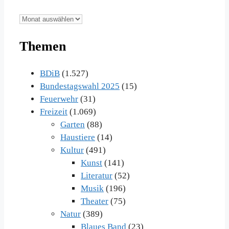
Unsere
Beiträge
Themen
im
Archiv
BDiB
(1.527)
Bundestagswahl 2025
(15)
Feuerwehr
(31)
Freizeit
(1.069)
Garten
(88)
Haustiere
(14)
Kultur
(491)
Kunst
(141)
Literatur
(52)
Musik
(196)
Theater
(75)
Natur
(389)
Blaues Band
(23)