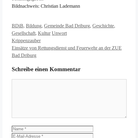
Bildnachweis: Christian Lademann
Kategorien
BDiB
,
Bildung
,
Gemeinde Bad Driburg
,
Geschichte
,
Schlagwörter
Gesellschaft
,
Kultur
Unwort
Krippenzauber
Einsätze von Rettungsdienst und Feuerwehr an der ZUE
Bad Driburg
Schreibe einen Kommentar
Kommentar
Name
E-
Mail-
Website