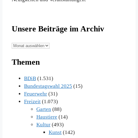
Unsere Beiträge im Archiv
Unsere
Beiträge
Themen
im
Archiv
BDiB
(1.531)
Bundestagswahl 2025
(15)
Feuerwehr
(31)
Freizeit
(1.073)
Garten
(88)
Haustiere
(14)
Kultur
(493)
Kunst
(142)