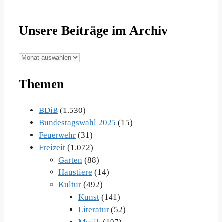
Unsere Beiträge im Archiv
Unsere
Beiträge
Themen
im
Archiv
BDiB
(1.530)
Bundestagswahl 2025
(15)
Feuerwehr
(31)
Freizeit
(1.072)
Garten
(88)
Haustiere
(14)
Kultur
(492)
Kunst
(141)
Literatur
(52)
Musik
(197)