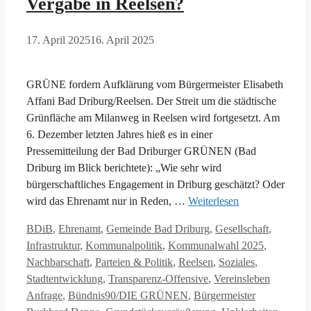
Vergabe in Reelsen?
17. April 2025
16. April 2025
GRÜNE fordern Aufklärung vom Bürgermeister Elisabeth
Affani Bad Driburg/Reelsen. Der Streit um die städtische
Grünfläche am Milanweg in Reelsen wird fortgesetzt. Am
6. Dezember letzten Jahres hieß es in einer
Pressemitteilung der Bad Driburger GRÜNEN (Bad
Driburg im Blick berichtete): „Wie sehr wird
bürgerschaftliches Engagement in Driburg geschätzt? Oder
wird das Ehrenamt nur in Reden, …
Weiterlesen
Kategorien
BDiB
,
Ehrenamt
,
Gemeinde Bad Driburg
,
Gesellschaft
,
Infrastruktur
,
Kommunalpolitik
,
Kommunalwahl 2025
,
Nachbarschaft
,
Parteien & Politik
,
Reelsen
,
Soziales
,
Schlagwö
Stadtentwicklung
,
Transparenz-Offensive
,
Vereinsleben
Anfrage
,
Bündnis90/DIE GRÜNEN
,
Bürgermeister