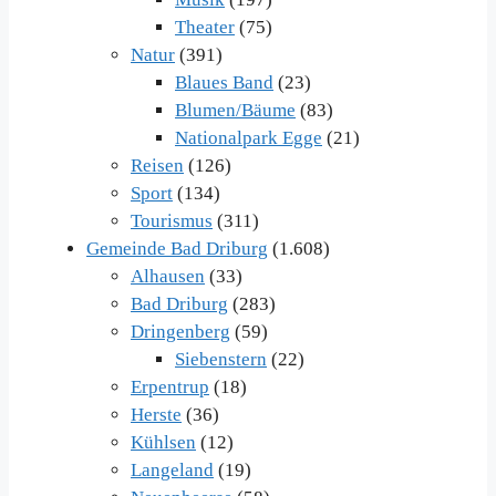
Theater
(75)
Natur
(391)
Blaues Band
(23)
Blumen/Bäume
(83)
Nationalpark Egge
(21)
Reisen
(126)
Sport
(134)
Tourismus
(311)
Gemeinde Bad Driburg
(1.608)
Alhausen
(33)
Bad Driburg
(283)
Dringenberg
(59)
Siebenstern
(22)
Erpentrup
(18)
Herste
(36)
Kühlsen
(12)
Langeland
(19)