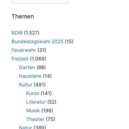
Beiträge
im
Archiv
Themen
BDiB
(1.527)
Bundestagswahl 2025
(15)
Feuerwehr
(31)
Freizeit
(1.069)
Garten
(88)
Haustiere
(14)
Kultur
(491)
Kunst
(141)
Literatur
(52)
Musik
(196)
Theater
(75)
Natur
(389)