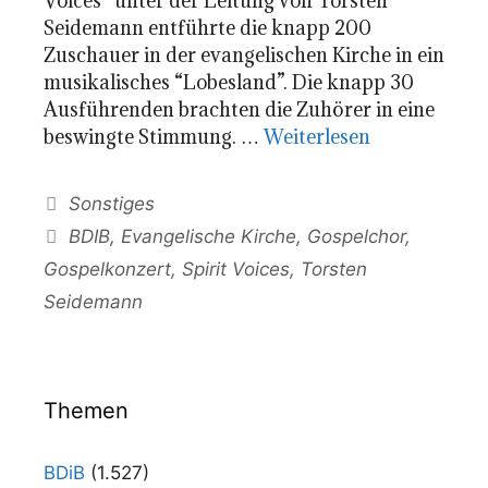
Voices” unter der Leitung von Torsten
Seidemann entführte die knapp 200
Zuschauer in der evangelischen Kirche in ein
musikalisches “Lobesland”. Die knapp 30
Ausführenden brachten die Zuhörer in eine
beswingte Stimmung. …
Weiterlesen
Kategorien
Sonstiges
Schlagwörter
BDIB
,
Evangelische Kirche
,
Gospelchor
,
Gospelkonzert
,
Spirit Voices
,
Torsten
Seidemann
Themen
BDiB
(1.527)