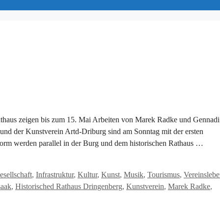
athaus zeigen bis zum 15. Mai Arbeiten von Marek Radke und Gennadi
und der Kunstverein Artd-Driburg sind am Sonntag mit der ersten
 Form werden parallel in der Burg und dem historischen Rathaus …
esellschaft
,
Infrastruktur
,
Kultur
,
Kunst
,
Musik
,
Tourismus
,
Vereinsleb
saak
,
Historisched Rathaus Dringenberg
,
Kunstverein
,
Marek Radke
,