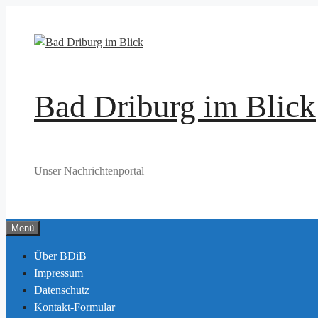
Zum
Inhalt
springen
Bad Driburg im Blick
Unser Nachrichtenportal
Menü
Über BDiB
Impressum
Datenschutz
Kontakt-Formular