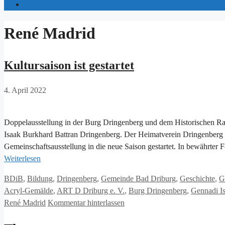
René Madrid
Kultursaison ist gestartet
4. April 2022
Doppelausstellung in der Burg Dringenberg und dem Historischen R
Isaak Burkhard Battran Dringenberg. Der Heimatverein Dringenberg 
Gemeinschaftsausstellung in die neue Saison gestartet. In bewährter
Weiterlesen
Kategorien
BDiB
,
Bildung
,
Dringenberg
,
Gemeinde Bad Driburg
,
Geschichte
,
G
Acryl-Gemälde
,
ART D Driburg e. V.
,
Burg Dringenberg
,
Gennadi I
René Madrid
Kommentar hinterlassen