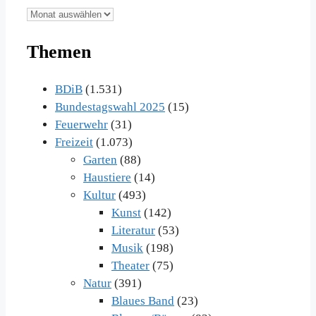
Unsere
Beiträge
Themen
im
Archiv
BDiB
(1.531)
Bundestagswahl 2025
(15)
Feuerwehr
(31)
Freizeit
(1.073)
Garten
(88)
Haustiere
(14)
Kultur
(493)
Kunst
(142)
Literatur
(53)
Musik
(198)
Theater
(75)
Natur
(391)
Blaues Band
(23)