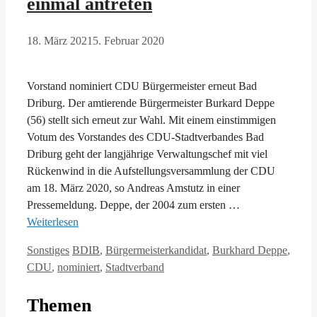
einmal antreten
18. März 2021
5. Februar 2020
Vorstand nominiert CDU Bürgermeister erneut Bad
Driburg. Der amtierende Bürgermeister Burkard Deppe
(56) stellt sich erneut zur Wahl. Mit einem einstimmigen
Votum des Vorstandes des CDU-Stadtverbandes Bad
Driburg geht der langjährige Verwaltungschef mit viel
Rückenwind in die Aufstellungsversammlung der CDU
am 18. März 2020, so Andreas Amstutz in einer
Pressemeldung. Deppe, der 2004 zum ersten …
Weiterlesen
Kategorien
Schlagwörter
Sonstiges
BDIB
,
Bürgermeisterkandidat
,
Burkhard Deppe
,
CDU
,
nominiert
,
Stadtverband
Themen