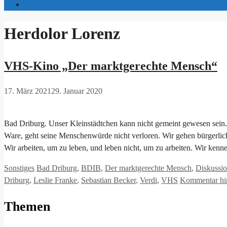
Herdolor Lorenz
VHS-Kino „Der marktgerechte Mensch“
17. März 2021
29. Januar 2020
Bad Driburg. Unser Kleinstädtchen kann nicht gemeint gewesen sein. 
Ware, geht seine Menschenwürde nicht verloren. Wir gehen bürgerlich 
Wir arbeiten, um zu leben, und leben nicht, um zu arbeiten. Wir ken
Kategorien
Schlagwörter
Sonstiges
Bad Driburg
,
BDIB
,
Der marktgerechte Mensch
,
Diskussi
Driburg
,
Leslie Franke
,
Sebastian Becker
,
Verdi
,
VHS
Kommentar hin
Themen