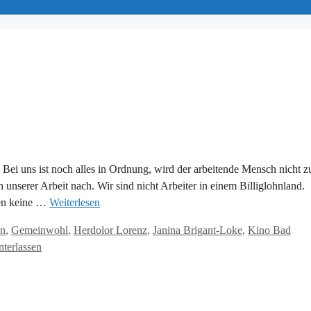
Bei uns ist noch alles in Ordnung, wird der arbeitende Mensch nicht z
unserer Arbeit nach. Wir sind nicht Arbeiter in einem Billiglohnland.
nen keine …
Weiterlesen
on
,
Gemeinwohl
,
Herdolor Lorenz
,
Janina Brigant-Loke
,
Kino Bad
terlassen