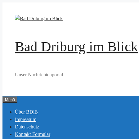
Zum
Inhalt
springen
Bad Driburg im Blick
Unser Nachrichtenportal
Menü
Über BDiB
Impressum
Datenschutz
Kontakt-Formular