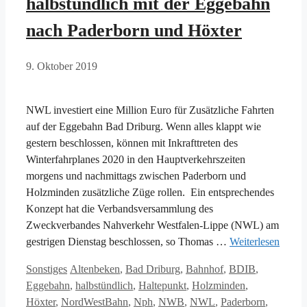
halbstündlich mit der Eggebahn
nach Paderborn und Höxter
9. Oktober 2019
NWL investiert eine Million Euro für Zusätzliche Fahrten
auf der Eggebahn Bad Driburg. Wenn alles klappt wie
gestern beschlossen, können mit Inkrafttreten des
Winterfahrplanes 2020 in den Hauptverkehrszeiten
morgens und nachmittags zwischen Paderborn und
Holzminden zusätzliche Züge rollen. Ein entsprechendes
Konzept hat die Verbandsversammlung des
Zweckverbandes Nahverkehr Westfalen-Lippe (NWL) am
gestrigen Dienstag beschlossen, so Thomas …
Weiterlesen
Kategorien
Schlagwörter
Sonstiges
Altenbeken
,
Bad Driburg
,
Bahnhof
,
BDIB
,
Eggebahn
,
halbstündlich
,
Haltepunkt
,
Holzminden
,
Höxter
,
NordWestBahn
,
Nph
,
NWB
,
NWL
,
Paderborn
,