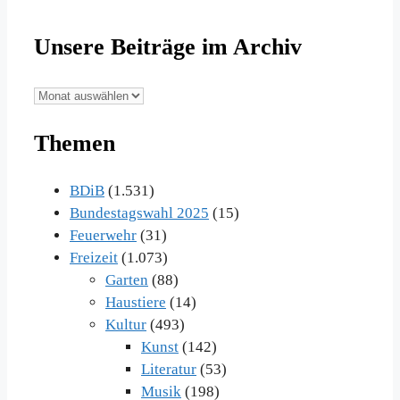
Unsere Beiträge im Archiv
Unsere
Beiträge
Themen
im
Archiv
BDiB
(1.531)
Bundestagswahl 2025
(15)
Feuerwehr
(31)
Freizeit
(1.073)
Garten
(88)
Haustiere
(14)
Kultur
(493)
Kunst
(142)
Literatur
(53)
Musik
(198)