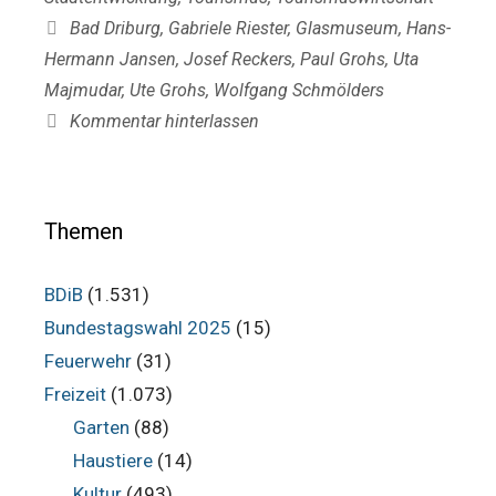
Schlagwörter
Bad Driburg
,
Gabriele Riester
,
Glasmuseum
,
Hans-
Hermann Jansen
,
Josef Reckers
,
Paul Grohs
,
Uta
Majmudar
,
Ute Grohs
,
Wolfgang Schmölders
Kommentar hinterlassen
Themen
BDiB
(1.531)
Bundestagswahl 2025
(15)
Feuerwehr
(31)
Freizeit
(1.073)
Garten
(88)
Haustiere
(14)
Kultur
(493)