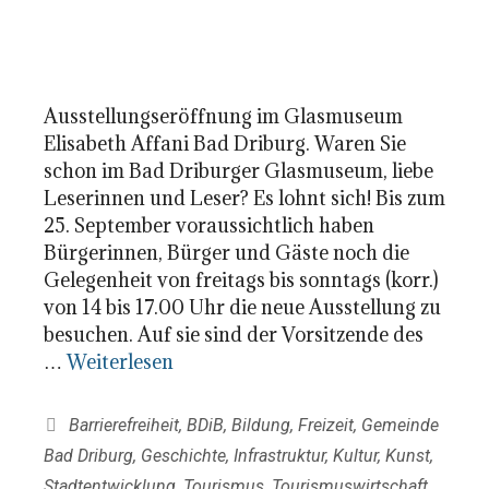
Ausstellungseröffnung im Glasmuseum
Elisabeth Affani Bad Driburg. Waren Sie
schon im Bad Driburger Glasmuseum, liebe
Leserinnen und Leser? Es lohnt sich! Bis zum
25. September voraussichtlich haben
Bürgerinnen, Bürger und Gäste noch die
Gelegenheit von freitags bis sonntags (korr.)
von 14 bis 17.00 Uhr die neue Ausstellung zu
besuchen. Auf sie sind der Vorsitzende des
…
Weiterlesen
Kategorien
Barrierefreiheit
,
BDiB
,
Bildung
,
Freizeit
,
Gemeinde
Bad Driburg
,
Geschichte
,
Infrastruktur
,
Kultur
,
Kunst
,
Stadtentwicklung
,
Tourismus
,
Tourismuswirtschaft