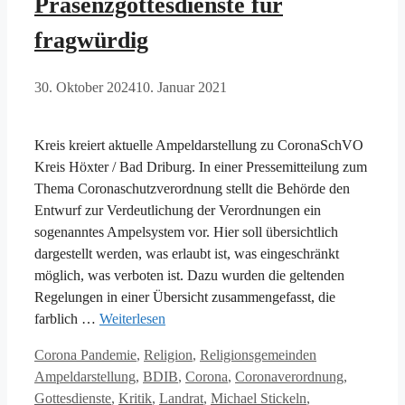
Präsenzgottesdienste für
fragwürdig
30. Oktober 2024
10. Januar 2021
Kreis kreiert aktuelle Ampeldarstellung zu CoronaSchVO
Kreis Höxter / Bad Driburg. In einer Pressemitteilung zum
Thema Coronaschutzverordnung stellt die Behörde den
Entwurf zur Verdeutlichung der Verordnungen ein
sogenanntes Ampelsystem vor. Hier soll übersichtlich
dargestellt werden, was erlaubt ist, was eingeschränkt
möglich, was verboten ist. Dazu wurden die geltenden
Regelungen in einer Übersicht zusammengefasst, die
farblich …
Weiterlesen
Kategorien
Schlagwörter
Corona Pandemie
,
Religion
,
Religionsgemeinden
Ampeldarstellung
,
BDIB
,
Corona
,
Coronaverordnung
,
Gottesdienste
,
Kritik
,
Landrat
,
Michael Stickeln
,