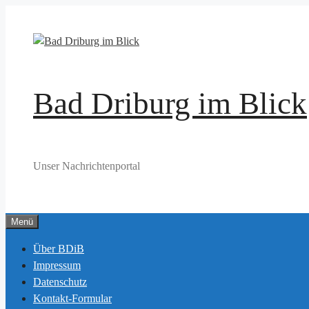
Zum
Inhalt
springen
Bad Driburg im Blick
Unser Nachrichtenportal
Menü
Über BDiB
Impressum
Datenschutz
Kontakt-Formular