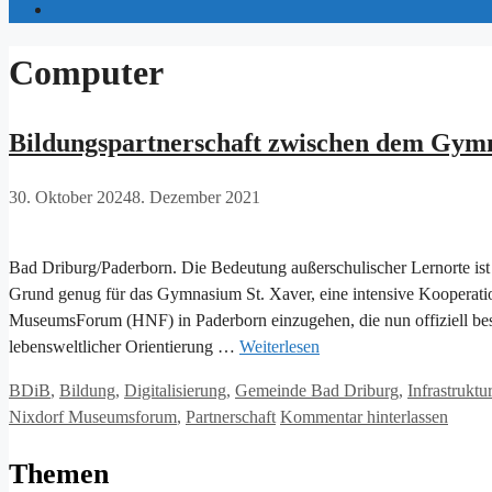
Computer
Bildungspartnerschaft zwischen dem Gym
30. Oktober 2024
8. Dezember 2021
Bad Driburg/Paderborn. Die Bedeutung außerschulischer Lernorte ist fü
Grund genug für das Gymnasium St. Xaver, eine intensive Kooperati
MuseumsForum (HNF) in Paderborn einzugehen, die nun offiziell bes
lebensweltlicher Orientierung …
Weiterlesen
Kategorien
BDiB
,
Bildung
,
Digitalisierung
,
Gemeinde Bad Driburg
,
Infrastruktur
Nixdorf Museumsforum
,
Partnerschaft
Kommentar hinterlassen
Themen