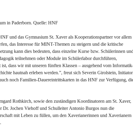
um in Paderborn. Quelle: HNF
 HNF und das Gymnasium St. Xaver als Kooperationspartner vor allem
iefen, das Interesse für MINT-Themen zu steigern und die kritische
setzung kann dies bedeuten, dass einzelne Kurse bzw. Schülerinnen un
gogik teilnehmen oder Module im Schülerlabor durchführen,
 ist, dass wir mit unseren fünften Klassen – ausgehend vom Informatik
hte hautnah erleben werden.”, freut sich Severin Girolstein, Initiator
auch noch Familien-Dauereintrittskarten in das HNF zur Verfügung, di
rmgard Rothkirch, sowie den zuständigen Koordinatoren am St. Xaver,
r Dr. Jochen Viehoff und Schulleiter Antonio Burgos nun die
erschaft mit Leben zu füllen, um den Xaverianerinnen und Xaverianern
.