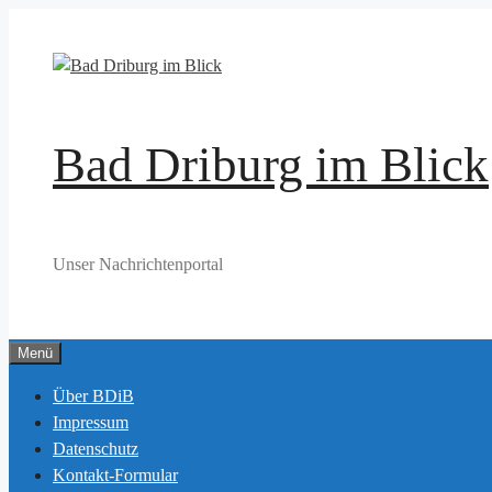
Zum
Inhalt
springen
Bad Driburg im Blick
Unser Nachrichtenportal
Menü
Über BDiB
Impressum
Datenschutz
Kontakt-Formular