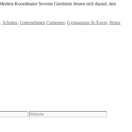
edien-Koordinator Severin Girolstein freuen sich darauf, den
Schlagwörter
,
Schulen
,
Unternehmen
Computer
,
Gymnasium St.Xaver
,
Heinz
Website