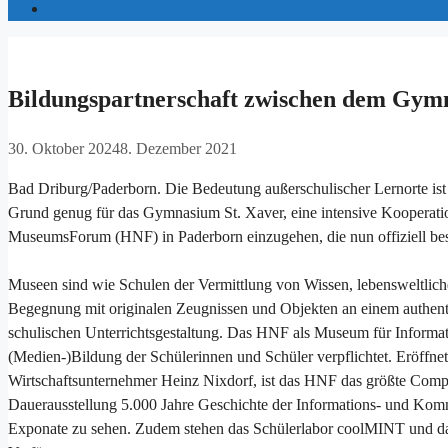
Bildungspartnerschaft zwischen dem Gym
30. Oktober 2024
8. Dezember 2021
Bad Driburg/Paderborn. Die Bedeutung außerschulischer Lernorte ist fü
Grund genug für das Gymnasium St. Xaver, eine intensive Kooperati
MuseumsForum (HNF) in Paderborn einzugehen, die nun offiziell bes
Museen sind wie Schulen der Vermittlung von Wissen, lebensweltlicher
Begegnung mit originalen Zeugnissen und Objekten an einem authent
schulischen Unterrichtsgestaltung. Das HNF als Museum für Informat
(Medien-)Bildung der Schülerinnen und Schüler verpflichtet. Eröff
Wirtschaftsunternehmer Heinz Nixdorf, ist das HNF das größte Comp
Dauerausstellung 5.000 Jahre Geschichte der Informations- und Kom
Exponate zu sehen. Zudem stehen das Schülerlabor coolMINT und da