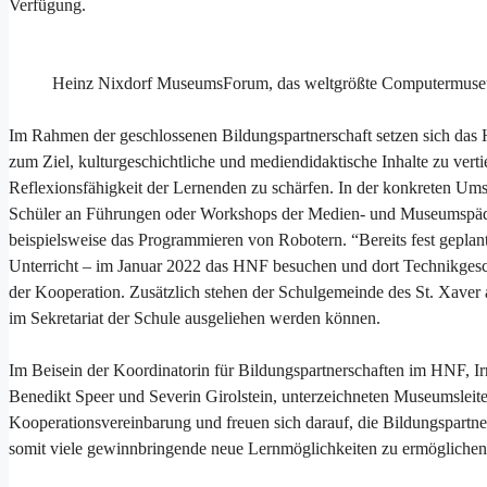
Verfügung.
Heinz Nixdorf MuseumsForum, das weltgrößte Computermuse
Im Rahmen der geschlossenen Bildungspartnerschaft setzen sich das
zum Ziel, kulturgeschichtliche und mediendidaktische Inhalte zu vert
Reflexionsfähigkeit der Lernenden zu schärfen. In der konkreten Um
Schüler an Führungen oder Workshops der Medien- und Museumspäda
beispielsweise das Programmieren von Robotern. “Bereits fest geplant
Unterricht – im Januar 2022 das HNF besuchen und dort Technikgeschic
der Kooperation. Zusätzlich stehen der Schulgemeinde des St. Xaver 
im Sekretariat der Schule ausgeliehen werden können.
Im Beisein der Koordinatorin für Bildungspartnerschaften im HNF, I
Benedikt Speer und Severin Girolstein, unterzeichneten Museumsleite
Kooperationsvereinbarung und freuen sich darauf, die Bildungspartn
somit viele gewinnbringende neue Lernmöglichkeiten zu ermöglichen