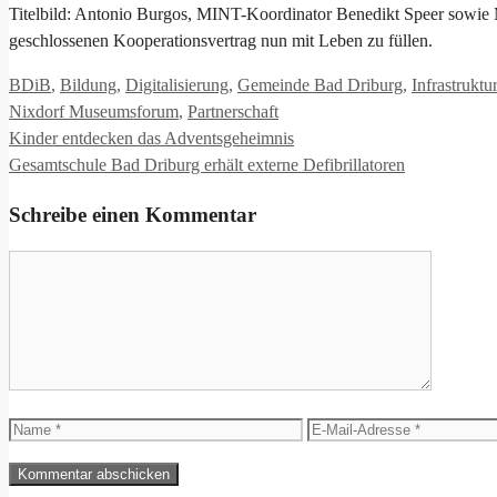
Titelbild: Antonio Burgos, MINT-Koordinator Benedikt Speer sowie M
geschlossenen Kooperationsvertrag nun mit Leben zu füllen.
Kategorien
BDiB
,
Bildung
,
Digitalisierung
,
Gemeinde Bad Driburg
,
Infrastruktur
Nixdorf Museumsforum
,
Partnerschaft
Kinder entdecken das Adventsgeheimnis
Gesamtschule Bad Driburg erhält externe Defibrillatoren
Schreibe einen Kommentar
Kommentar
Name
E-
Mail-
Adresse