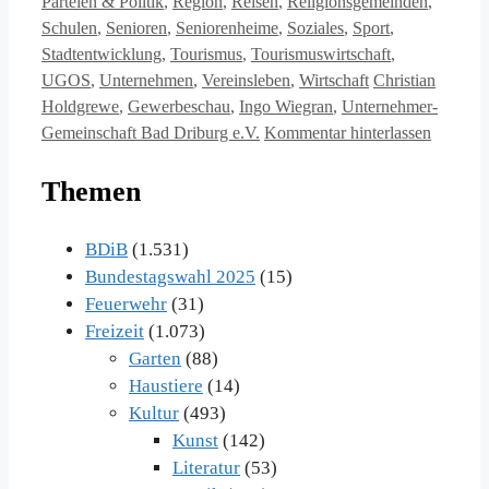
Parteien & Politik
,
Region
,
Reisen
,
Religionsgemeinden
,
Schulen
,
Senioren
,
Seniorenheime
,
Soziales
,
Sport
,
Stadtentwicklung
,
Tourismus
,
Tourismuswirtschaft
,
Schlagwörter
UGOS
,
Unternehmen
,
Vereinsleben
,
Wirtschaft
Christian
Holdgrewe
,
Gewerbeschau
,
Ingo Wiegran
,
Unternehmer-
Gemeinschaft Bad Driburg e.V.
Kommentar hinterlassen
Themen
BDiB
(1.531)
Bundestagswahl 2025
(15)
Feuerwehr
(31)
Freizeit
(1.073)
Garten
(88)
Haustiere
(14)
Kultur
(493)
Kunst
(142)
Literatur
(53)