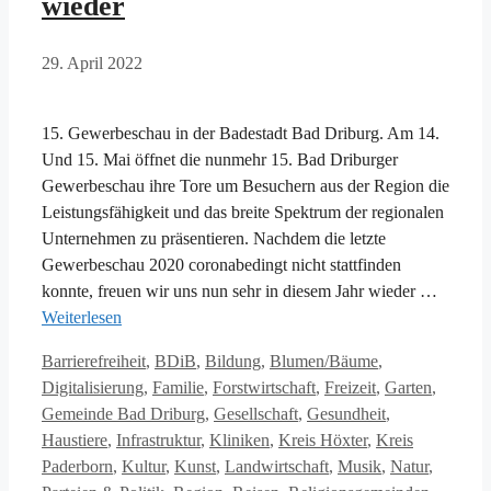
wieder
29. April 2022
15. Gewerbeschau in der Badestadt Bad Driburg. Am 14.
Und 15. Mai öffnet die nunmehr 15. Bad Driburger
Gewerbeschau ihre Tore um Besuchern aus der Region die
Leistungsfähigkeit und das breite Spektrum der regionalen
Unternehmen zu präsentieren. Nachdem die letzte
Gewerbeschau 2020 coronabedingt nicht stattfinden
konnte, freuen wir uns nun sehr in diesem Jahr wieder …
Weiterlesen
Kategorien
Barrierefreiheit
,
BDiB
,
Bildung
,
Blumen/Bäume
,
Digitalisierung
,
Familie
,
Forstwirtschaft
,
Freizeit
,
Garten
,
Gemeinde Bad Driburg
,
Gesellschaft
,
Gesundheit
,
Haustiere
,
Infrastruktur
,
Kliniken
,
Kreis Höxter
,
Kreis
Paderborn
,
Kultur
,
Kunst
,
Landwirtschaft
,
Musik
,
Natur
,