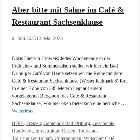
Aber bitte mit Sahne im Café &
Restaurant Sachsenklause
9. Juni 2025
12. Mai 2023
Doris Dietrich Hinweis: Jedes Wochenende in der
Frühjahrs- und Sommersaison stellen wir hier ein Bad
Driburger Café vor. Heute setzen wir die Reihe mit dem
Café & Restaurant Sachsenklause (Westenfeldmark 6) fort.
In einer Höhe von 385 Metern liegt auf einem
vorgelagerten Bergsporn das Café & Restaurant
Sachsenklause. Von hier oben bietet sich eine herrliche …
Weiterlesen
Kategorien
BDiB
,
Freizeit
,
Gemeinde Bad Driburg
,
Geschichte
,
Handwerk
,
Infrastruktur
,
Reisen
,
Tourismus
,
Schlagwörter
Tourismuswirtschaft
,
Unternehmen
,
Wirtschaft
Café
,