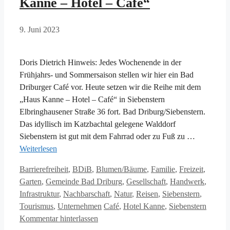
Kanne – Hotel – Café“
9. Juni 2023
Doris Dietrich Hinweis: Jedes Wochenende in der
Frühjahrs- und Sommersaison stellen wir hier ein Bad
Driburger Café vor. Heute setzen wir die Reihe mit dem
„Haus Kanne – Hotel – Café“ in Siebenstern
Elbringhausener Straße 36 fort. Bad Driburg/Siebenstern.
Das idyllisch im Katzbachtal gelegene Walddorf
Siebenstern ist gut mit dem Fahrrad oder zu Fuß zu …
Weiterlesen
Kategorien
Barrierefreiheit
,
BDiB
,
Blumen/Bäume
,
Familie
,
Freizeit
,
Garten
,
Gemeinde Bad Driburg
,
Gesellschaft
,
Handwerk
,
Infrastruktur
,
Nachbarschaft
,
Natur
,
Reisen
,
Siebenstern
,
Schlagwörter
Tourismus
,
Unternehmen
Café
,
Hotel Kanne
,
Siebenstern
Kommentar hinterlassen