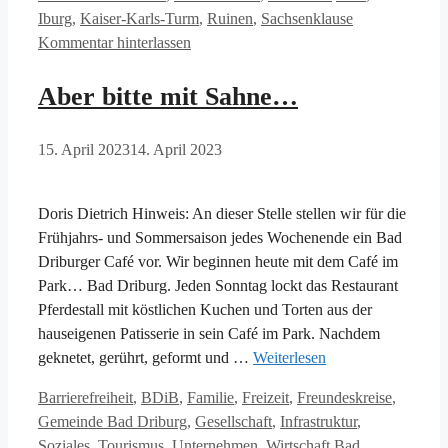
Iburg
,
Kaiser-Karls-Turm
,
Ruinen
,
Sachsenklause
Kommentar hinterlassen
Aber bitte mit Sahne…
15. April 2023
14. April 2023
Doris Dietrich Hinweis: An dieser Stelle stellen wir für die
Frühjahrs- und Sommersaison jedes Wochenende ein Bad
Driburger Café vor. Wir beginnen heute mit dem Café im
Park… Bad Driburg. Jeden Sonntag lockt das Restaurant
Pferdestall mit köstlichen Kuchen und Torten aus der
hauseigenen Patisserie in sein Café im Park. Nachdem
geknetet, gerührt, geformt und …
Weiterlesen
Kategorien
Barrierefreiheit
,
BDiB
,
Familie
,
Freizeit
,
Freundeskreise
,
Gemeinde Bad Driburg
,
Gesellschaft
,
Infrastruktur
,
Schlagwörter
Soziales
,
Tourismus
,
Unternehmen
,
Wirtschaft
Bad