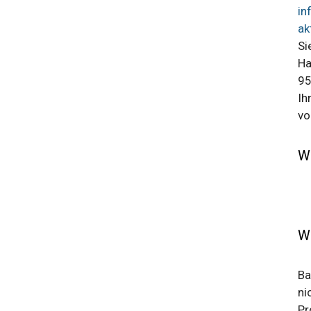
in
ak
Si
Ha
95
Ih
vo
W
W
Ba
ni
Pr