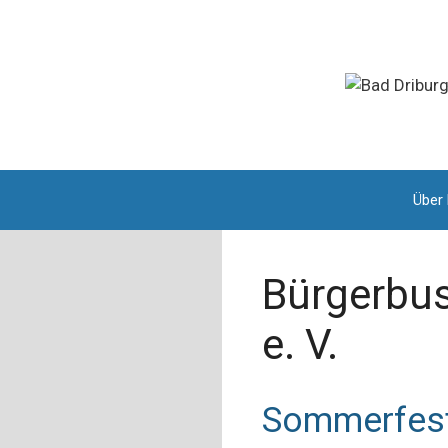
Zum
Inhalt
springen
Über
Bürgerbus
e. V.
Sommerfest