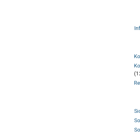
In
Ko
Ko
(1
Re
Si
So
So