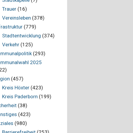
Stadtkapelle
(7)
Trauer
(16)
Vereinsleben
(378)
frastruktur
(779)
Stadtentwicklung
(374)
Verkehr
(125)
mmunalpolitik
(293)
mmunalwahl 2025
22)
gion
(457)
Kreis Höxter
(423)
Kreis Paderborn
(199)
cherheit
(38)
nstiges
(423)
ziales
(980)
Barrierefreiheit
(253)