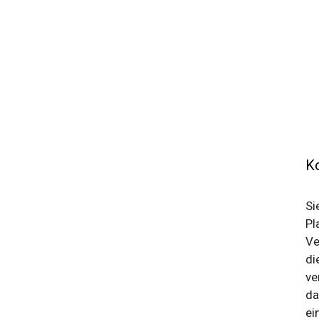
Ko
Si
Pl
Ve
di
ve
da
ei