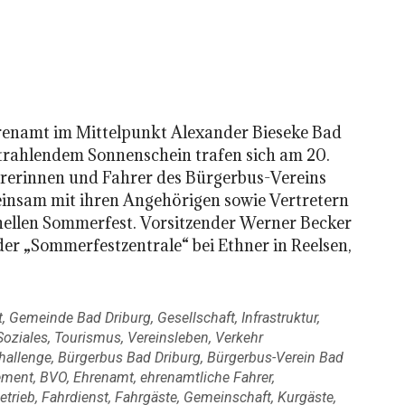
enamt im Mittelpunkt Alexander Bieseke Bad
strahlendem Sonnenschein trafen sich am 20.
ahrerinnen und Fahrer des Bürgerbus-Vereins
einsam mit ihren Angehörigen sowie Vertretern
ellen Sommerfest. Vorsitzender Werner Becker
der „Sommerfestzentrale“ bei Ethner in Reelsen,
t
,
Gemeinde Bad Driburg
,
Gesellschaft
,
Infrastruktur
,
Soziales
,
Tourismus
,
Vereinsleben
,
Verkehr
hallenge
,
Bürgerbus Bad Driburg
,
Bürgerbus-Verein Bad
ement
,
BVO
,
Ehrenamt
,
ehrenamtliche Fahrer
,
etrieb
,
Fahrdienst
,
Fahrgäste
,
Gemeinschaft
,
Kurgäste
,