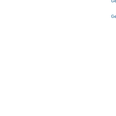
Ge
Ge