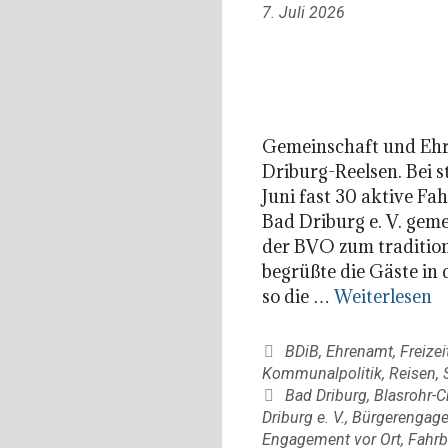
7. Juli 2026
Gemeinschaft und Ehr
Driburg-Reelsen. Bei 
Juni fast 30 aktive F
Bad Driburg e. V. gem
der BVO zum tradition
begrüßte die Gäste in 
so die …
Weiterlesen
Kategorien
BDiB
,
Ehrenamt
,
Freizei
Kommunalpolitik
,
Reisen
,
Schlagwörter
Bad Driburg
,
Blasrohr-C
Driburg e. V.
,
Bürgerengag
Engagement vor Ort
,
Fahrb