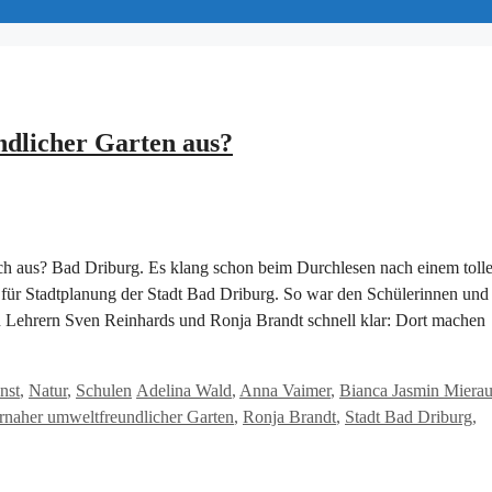
ndlicher Garten aus?
ch aus? Bad Driburg. Es klang schon beim Durchlesen nach einem toll
 für Stadtplanung der Stadt Bad Driburg. So war den Schülerinnen und
en Lehrern Sven Reinhards und Ronja Brandt schnell klar: Dort machen
Schlagwörter
nst
,
Natur
,
Schulen
Adelina Wald
,
Anna Vaimer
,
Bianca Jasmin Miera
rnaher umweltfreundlicher Garten
,
Ronja Brandt
,
Stadt Bad Driburg
,