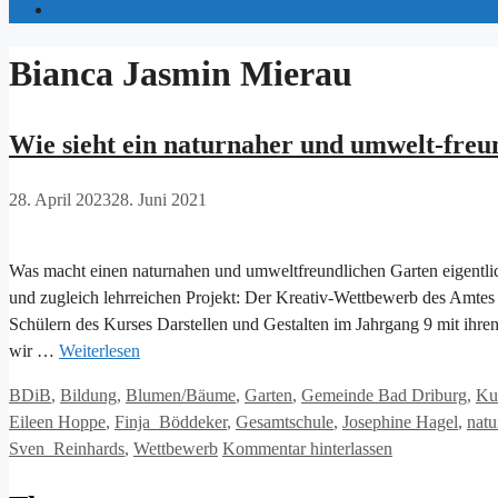
Bianca Jasmin Mierau
Wie sieht ein naturnaher und umwelt-freu
28. April 2023
28. Juni 2021
Was macht einen naturnahen und umweltfreundlichen Garten eigentli
und zugleich lehrreichen Projekt: Der Kreativ-Wettbewerb des Amtes
Schülern des Kurses Darstellen und Gestalten im Jahrgang 9 mit ihr
wir …
Weiterlesen
Kategorien
BDiB
,
Bildung
,
Blumen/Bäume
,
Garten
,
Gemeinde Bad Driburg
,
Ku
Eileen Hoppe
,
Finja Böddeker
,
Gesamtschule
,
Josephine Hagel
,
natu
Sven Reinhards
,
Wettbewerb
Kommentar hinterlassen