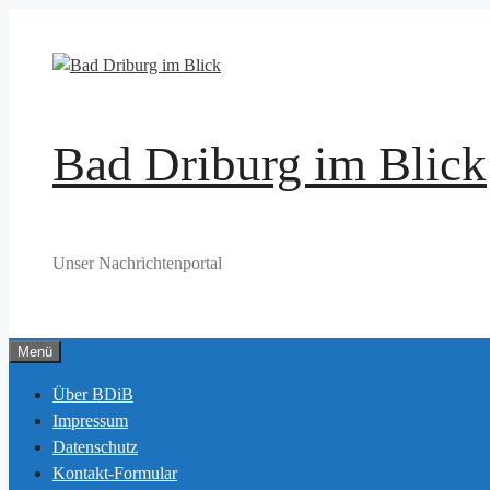
Zum
Inhalt
springen
Bad Driburg im Blick
Unser Nachrichtenportal
Menü
Über BDiB
Impressum
Datenschutz
Kontakt-Formular