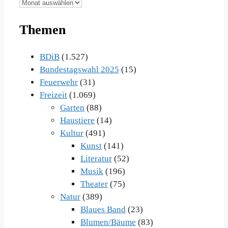
Unsere
Beiträge
Themen
im
Archiv
BDiB
(1.527)
Bundestagswahl 2025
(15)
Feuerwehr
(31)
Freizeit
(1.069)
Garten
(88)
Haustiere
(14)
Kultur
(491)
Kunst
(141)
Literatur
(52)
Musik
(196)
Theater
(75)
Natur
(389)
Blaues Band
(23)
Blumen/Bäume
(83)