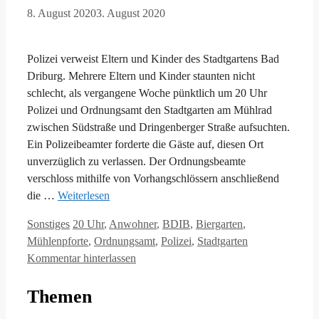
8. August 2020
3. August 2020
Polizei verweist Eltern und Kinder des Stadtgartens Bad
Driburg. Mehrere Eltern und Kinder staunten nicht
schlecht, als vergangene Woche pünktlich um 20 Uhr
Polizei und Ordnungsamt den Stadtgarten am Mühlrad
zwischen Südstraße und Dringenberger Straße aufsuchten.
Ein Polizeibeamter forderte die Gäste auf, diesen Ort
unverzüglich zu verlassen. Der Ordnungsbeamte
verschloss mithilfe von Vorhangschlössern anschließend
die …
Weiterlesen
Kategorien
Schlagwörter
Sonstiges
20 Uhr
,
Anwohner
,
BDIB
,
Biergarten
,
Mühlenpforte
,
Ordnungsamt
,
Polizei
,
Stadtgarten
Kommentar hinterlassen
Themen