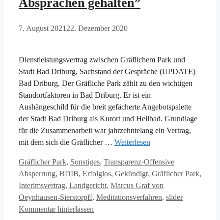
Absprachen gehalten”
7. August 2021
22. Dezember 2020
Dienstleistungsvertrag zwischen Gräflichem Park und
Stadt Bad Driburg, Sachstand der Gespräche (UPDATE)
Bad Driburg. Der Gräfliche Park zählt zu den wichtigen
Standortfaktoren in Bad Driburg. Er ist ein
Aushängeschild für die breit gefächerte Angebotspalette
der Stadt Bad Driburg als Kurort und Heilbad. Grundlage
für die Zusammenarbeit war jahrzehntelang ein Vertrag,
mit dem sich die Gräflicher …
Weiterlesen
Kategorien
Schlagwörter
Gräflicher Park
,
Sonstiges
,
Transparenz-Offensive
Absperrung
,
BDIB
,
Erfolglos
,
Gekündigt
,
Gräflicher Park
,
Interimsvertrag
,
Landgericht
,
Marcus Graf von
Oeynhausen-Sierstorpff
,
Meditationsverfahren
,
slider
Kommentar hinterlassen