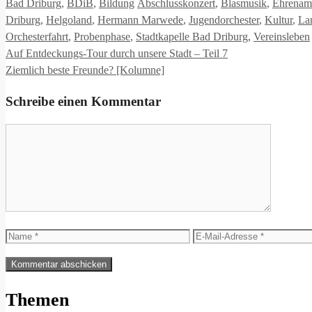
Kategorien
Schlagwörter
Bad Driburg
,
BDiB
,
Bildung
Abschlusskonzert
,
Blasmusik
,
Ehrenam
Driburg
,
Helgoland
,
Hermann Marwede
,
Jugendorchester
,
Kultur
,
La
Orchesterfahrt
,
Probenphase
,
Stadtkapelle Bad Driburg
,
Vereinsleben
Auf Entdeckungs-Tour durch unsere Stadt – Teil 7
Ziemlich beste Freunde? [Kolumne]
Schreibe einen Kommentar
Kommentar
Name
E-
Mail-
Adresse
Themen