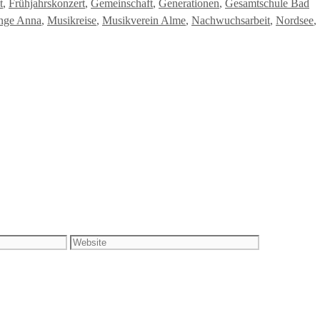
t
,
Frühjahrskonzert
,
Gemeinschaft
,
Generationen
,
Gesamtschule Bad
nge Anna
,
Musikreise
,
Musikverein Alme
,
Nachwuchsarbeit
,
Nordsee
,
Website