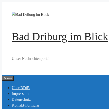
Zum
Inhalt
springen
Bad Driburg im Blick
Unser Nachrichtenportal
Menü
Über BDiB
Impressum
Datenschutz
Kontakt-Formular