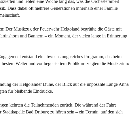
izierten und lebten eine Woche lang das, was die Orchesterarbeit
k. Dass dabei oft mehrere Generationen innerhalb einer Familie
meinschaft.
hen: Der Musikzug der Feuerwehr Helgoland begrüßte die Gäste mit
Martinshorn und Bannern – ein Moment, der vielen lange in Erinnerung
el Engagement entstand ein abwechslungsreiches Programm, das beim
i bestem Wetter und vor begeistertem Publikum zeigten die Musikerinn
rkundung der Helgoländer Düne, der Blick auf die imposante Lange Anna
ten für bleibende Eindrücke.
ngen kehrten die Teilnehmenden zurück. Die während der Fahrt
r Stadtkapelle Bad Driburg zu hören sein – ein Termin, auf den sich