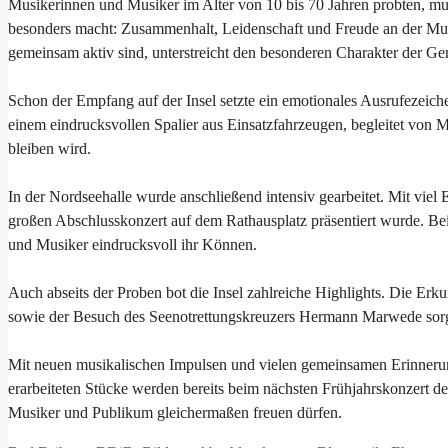
Musikerinnen und Musiker im Alter von 10 bis 70 Jahren probten, mus
besonders macht: Zusammenhalt, Leidenschaft und Freude an der Musi
gemeinsam aktiv sind, unterstreicht den besonderen Charakter der Ge
Schon der Empfang auf der Insel setzte ein emotionales Ausrufezeic
einem eindrucksvollen Spalier aus Einsatzfahrzeugen, begleitet von 
bleiben wird.
In der Nordseehalle wurde anschließend intensiv gearbeitet. Mit vi
großen Abschlusskonzert auf dem Rathausplatz präsentiert wurde. Be
und Musiker eindrucksvoll ihr Können.
Auch abseits der Proben bot die Insel zahlreiche Highlights. Die E
sowie der Besuch des Seenotrettungskreuzers Hermann Marwede sorg
Mit neuen musikalischen Impulsen und vielen gemeinsamen Erinneru
erarbeiteten Stücke werden bereits beim nächsten Frühjahrskonzert de
Musiker und Publikum gleichermaßen freuen dürfen.