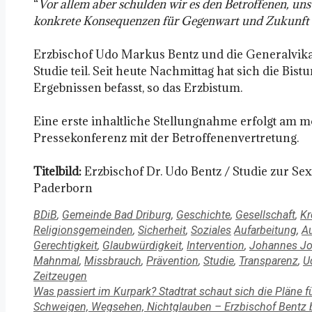
“
Vor allem aber schulden wir es den Betroffenen, un
konkrete Konsequenzen für Gegenwart und Zukunft 
Erzbischof Udo Markus Bentz und die Generalvika
Studie teil. Seit heute Nachmittag hat sich die Bis
Ergebnissen befasst, so das Erzbistum.
Eine erste inhaltliche Stellungnahme erfolgt am 
Pressekonferenz mit der Betroffenenvertretung.
Titelbild:
Erzbischof Dr. Udo Bentz / Studie zur S
Paderborn
Kategorien
BDiB
,
Gemeinde Bad Driburg
,
Geschichte
,
Gesellschaft
,
Kr
Schlagwörter
Religionsgemeinden
,
Sicherheit
,
Soziales
Aufarbeitung
,
Au
Gerechtigkeit
,
Glaubwürdigkeit
,
Intervention
,
Johannes Jo
Mahnmal
,
Missbrauch
,
Prävention
,
Studie
,
Transparenz
,
U
Zeitzeugen
Was passiert im Kurpark? Stadtrat schaut sich die Pläne fü
Schweigen, Wegsehen, Nichtglauben – Erzbischof Bentz b