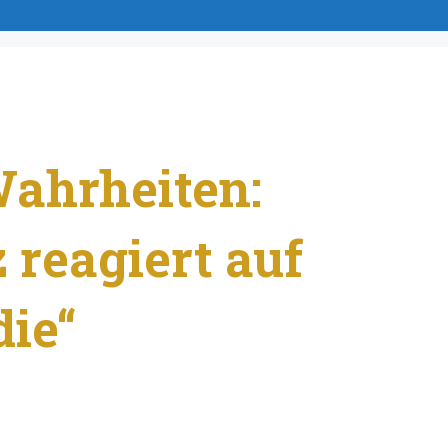
ahrheiten:
 reagiert auf
ie“