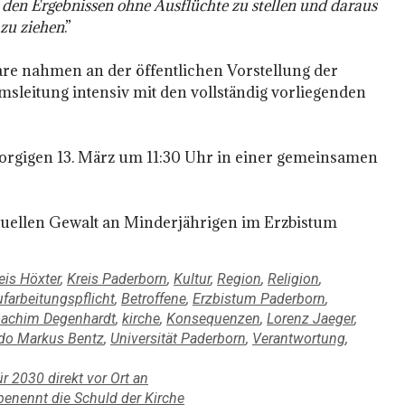
s den Ergebnissen ohne Ausflüchte zu stellen und daraus
zu ziehen
.”
re nahmen an der öffentlichen Vorstellung der
tumsleitung intensiv mit den vollständig vorliegenden
morgigen 13. März um 11:30 Uhr in einer gemeinsamen
exuellen Gewalt an Minderjährigen im Erzbistum
eis Höxter
,
Kreis Paderborn
,
Kultur
,
Region
,
Religion
,
farbeitungspflicht
,
Betroffene
,
Erzbistum Paderborn
,
achim Degenhardt
,
kirche
,
Konsequenzen
,
Lorenz Jaeger
,
do Markus Bentz
,
Universität Paderborn
,
Verantwortung
,
r 2030 direkt vor Ort an
enennt die Schuld der Kirche