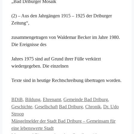
„Bad Driburger Mosaik
(2) – Aus den Jahrgängen 1915 – 1925 der Driburger
Zeitung“,
zusammengetragen von Waldemar Becker im Jahre 1980.
Die Ereignisse des
Jahres 1975 sind auf Grund ihrer Fülle verkürzt
wiedergegeben. Die einzelnen
Texte sind in heutige Rechtschreibung übertragen worden.
Kategorien
BDiB
,
Bildung
,
Ehrenamt
,
Gemeinde Bad Driburg
,
Schlagwörter
Geschichte
,
Gesellschaft
Bad Driburg
,
Chronik
,
Dr. Udo
Stroop
Mängelmelder der Stadt Bad Driburg – Gemeinsam für
eine lebenswerte Stadt