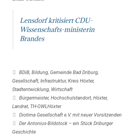
Lensdorf kritisiert CDU-
Wissenschafts-ministerin
Brandes
Kategorien
BDiB
,
Bildung
,
Gemeinde Bad Driburg
,
Gesellschaft
,
Infrastruktur
,
Kreis Höxter
,
Stadtentwicklung
,
Wirtschaft
Schlagwörter
Bürgermeister
,
Hochschulstandort
,
Höxter
,
Landrat
,
TH-OWLHöxter
Diotima Gesellschaft e.V. mit neuer Vorsitzenden
Der Antonius-Bildstock – ein Stück Driburger
Geschichte