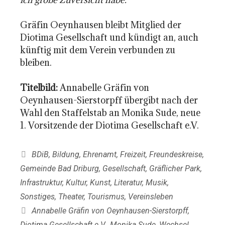
Gräfin Oeynhausen bleibt Mitglied der
Diotima Gesellschaft und kündigt an, auch
künftig mit dem Verein verbunden zu
bleiben.
Titelbild:
Annabelle Gräfin von
Oeynhausen-Sierstorpff übergibt nach der
Wahl den Staffelstab an Monika Sude, neue
1. Vorsitzende der Diotima Gesellschaft e.V.
Kategorien
BDiB
,
Bildung
,
Ehrenamt
,
Freizeit
,
Freundeskreise
,
Gemeinde Bad Driburg
,
Gesellschaft
,
Gräflicher Park
,
Infrastruktur
,
Kultur
,
Kunst
,
Literatur
,
Musik
,
Sonstiges
,
Theater
,
Tourismus
,
Vereinsleben
Schlagwörter
Annabelle Gräfin von Oeynhausen-Sierstorpff
,
Diotima Gesellschaft e.V.
,
Monika Sude
,
Wechsel