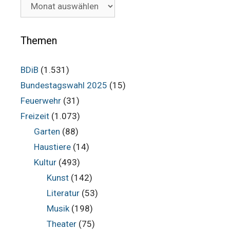
Unsere
Beiträge
im
Archiv
Themen
BDiB
(1.531)
Bundestagswahl 2025
(15)
Feuerwehr
(31)
Freizeit
(1.073)
Garten
(88)
Haustiere
(14)
Kultur
(493)
Kunst
(142)
Literatur
(53)
Musik
(198)
Theater
(75)