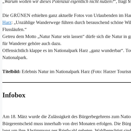
„
Warum wollen wir dieses Potenzial eigentlich nicht nutzen
?“, fragt 
Die GRÜNEN erhielten ganz aktuelle Fotos von Urlaubenden im Harz.
Harz
: „Unzählige Wanderwege führen durch berauschend schöne Wild
Flussläufen.“
Getreu dem Motto „Natur Natur sein lassen“ dürfe sich die Natur in gr
für Wanderer gehöre auch dazu.
Offensichtlich klappe es im Nationalpark Harz „ganz wunderbar“. To
Nationalpark.
Titelbild:
Erlebnis Natur im Nationalpark Harz (Foto: Harzer Touri
Infobox
Am 18. März wurde die Zulässigkeit des Bürgerbegehrens zum Nationa
Bürgerentscheid muss innerhalb von drei Monaten erfolgen. Die Bür
lang um ihre Abstimmung per Briefwahl gebeten. Wahlberechtigt sin