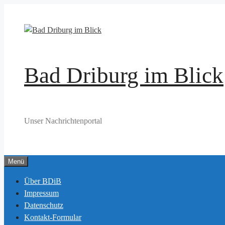
Zum
Inhalt
springen
Bad Driburg im Blick
Unser Nachrichtenportal
Menü
Über BDiB
Impressum
Datenschutz
Kontakt-Formular