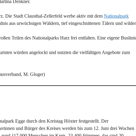
Martina Denkner.
 Die Stadt Clausthal-Zellerfeld werbe aktiv mit dem
Nationalpark
nis aus urwüchsigen Wäldern, tief eingeschnittenen Tälern und wilde
oßen Teilen des Nationalparks Harz frei entfalten. Eine eigene Buslini
uristen würden angelockt und nutzten die vielfältigen Angebote zum
smusverband, M. Gloger)
lpark Egge durch den Kreistag Höxter festgestellt. Der
gerinnen und Bürger des Kreises werden bis zum 12. Juni drei Wochen
d rund 117.000 Menschen im Kreis, 23.400 Stimmen, das sind 20