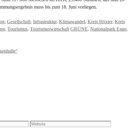
timmungsergebnis muss bis zum 18. Juni vorliegen.
urg
,
Gesellschaft
,
Infrastruktur
,
Klimawandel
,
Kreis Höxter
,
Kreis
Schlagwörter
ung
,
Tourismus
,
Tourismuswirtschaft
GRÜNE
,
Nationalpark Egge
,
urnhalle“
Website