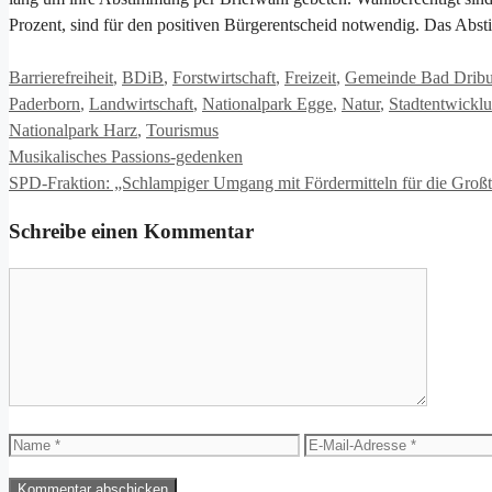
Prozent, sind für den positiven Bürgerentscheid notwendig. Das Abs
Kategorien
Barrierefreiheit
,
BDiB
,
Forstwirtschaft
,
Freizeit
,
Gemeinde Bad Drib
Paderborn
,
Landwirtschaft
,
Nationalpark Egge
,
Natur
,
Stadtentwickl
Nationalpark Harz
,
Tourismus
Musikalisches Passions-gedenken
SPD-Fraktion: „Schlampiger Umgang mit Fördermitteln für die Großt
Schreibe einen Kommentar
Kommentar
Name
E-
Mail-