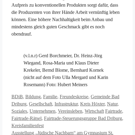
Aufpreis zu konventionellen Produkten sorgt dafür, dass
die Produzenten von ihrer Hände Arbeit vernünftig leben
können. Eine höhere Nachhaltigkeit beim Anbau und
mindestens gleich guten Geschmack gibt es noch
obendrauf.
(v.l.n.r) Gerd Borchmeier, Dr. Heinz-Jörg
Wiegand, Rosa-Maria und Klaus Dieter
Krekeler, Bernd Blome, Bernhard Kornek
(nicht auf dem Foto Ulla Mergard und Karin
Rosemann) Foto: Hubert Meiners
Kategorien
BDiB
,
Bildung
,
Familie
,
Freundeskreise
,
Gemeinde Bad
Driburg
,
Gesellschaft
,
Infrastruktur
,
Kreis Höxter
,
Natur
,
Schlagwörter
Soziales
,
Unternehmen
,
Vereinsleben
,
Wirtschaft
Fairtrade
,
Fairtrade-Rätsel
,
Fairtrade-Steuerungsgruppe Bad Driburg
,
Kreisfamilienfest
Ausstellung „Jüdische Nachbarn“ am Gymnasium St.