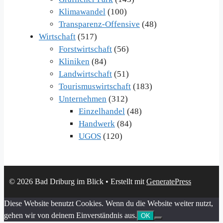
Klimawandel
(100)
Transparenz-Offensive
(48)
Wirtschaft
(517)
Forstwirtschaft
(56)
Kliniken
(84)
Landwirtschaft
(51)
Tourismuswirtschaft
(183)
Unternehmen
(312)
Einzelhandel
(48)
Handwerk
(84)
UGOS
(120)
© 2026 Bad Driburg im Blick
• Erstellt mit
GeneratePress
Diese Website benutzt Cookies. Wenn du die Website weiter nutzt,
gehen wir von deinem Einverständnis aus.
OK