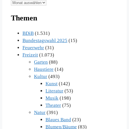
Unsere
Beiträge
Themen
im
Archiv
BDiB
(1.531)
Bundestagswahl 2025
(15)
Feuerwehr
(31)
Freizeit
(1.073)
Garten
(88)
Haustiere
(14)
Kultur
(493)
Kunst
(142)
Literatur
(53)
Musik
(198)
Theater
(75)
Natur
(391)
Blaues Band
(23)
Blumen/Bäume
(83)