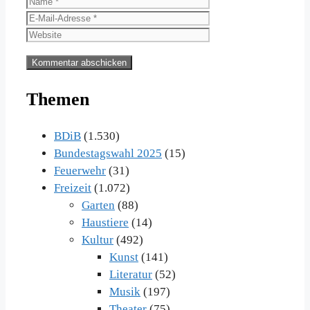
Name
E-
Mail-
Website
Adresse
Themen
BDiB
(1.530)
Bundestagswahl 2025
(15)
Feuerwehr
(31)
Freizeit
(1.072)
Garten
(88)
Haustiere
(14)
Kultur
(492)
Kunst
(141)
Literatur
(52)
Musik
(197)
Theater
(75)