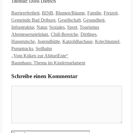
Titelbild: Doris Dietrich
Kategorien
Barrierefreiheit
,
BDiB
,
Blumen/Bäume
,
Familie
,
Freizeit
,
Gemeinde Bad Driburg
,
Gesellschaft
,
Gesundheit
,
Schlagwörter
Infrastruktur
,
Natur
,
Soziales
,
Sport
,
Tourismus
Abenteuerspielplatz
,
Chill-Bereiche
,
Dirtlines
,
Hangrutsche
,
Jugendhütte
,
Katzohlbachaue
,
Kriechtunnel
,
Pumptracks
,
Seilbahn
„Vom Küken zur AbituriEnte“
Baumhaus: Thema im Kinderparlament
Schreibe einen Kommentar
Kommentar