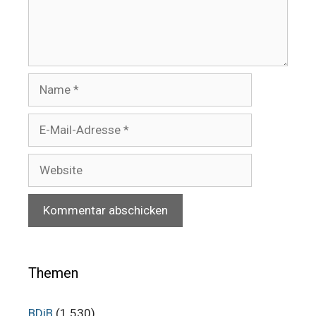
Name
E-
Mail-
Adresse
Website
Themen
BDiB
(1.530)